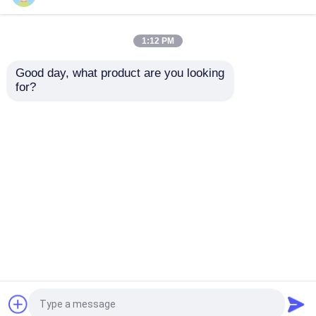
Architecturaal geplooid netwerk
voor winkelcomplexverdeling
1:12 PM
Good day, what product are you looking 
for?
Architecturaal stijf netwerk voor
tencent hoofdkwartierzaal
Thuis
Ongeveer ons
Contacteer ons
Desktop Site
Sitemap
Privacy Policy
Kwaliteit
Het uitgebreide Netwerk van de
Metaaldraad
China Fabriek.Copyright © 2026