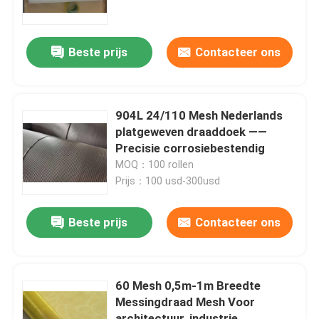
Geweven draaddoek
Beste prijs
Contacteer ons
Decoratief draadnetwerk
904L 24/110 Mesh Nederlands
de omheining van de metaaldraad
platgeweven draaddoek ——
Precisie corrosiebestendig
MOQ：100 rollen
Gelast Draadnetwerk
Prijs：100 usd-300usd
Het Netwerk van de metaalveiligheid
Beste prijs
Contacteer ons
MetaalTransportband
60 Mesh 0,5m-1m Breedte
Messingdraad Mesh Voor
Het Netwerk van het filterscherm
architectuur, industrie,