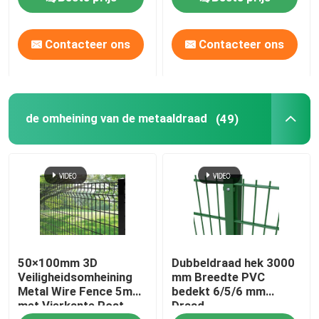
kettingsverbinding
ketent gordijn,
geanodiseerd
Contacteer ons
Contacteer ons
aluminiummateriaal dat
de omheining van de metaaldraad
(49)
50×100mm 3D
Dubbeldraad hek 3000
Veiligheidsomheining
mm Breedte PVC
Metal Wire Fence 5mm
bedekt 6/5/6 mm
met Vierkante Post
Draad