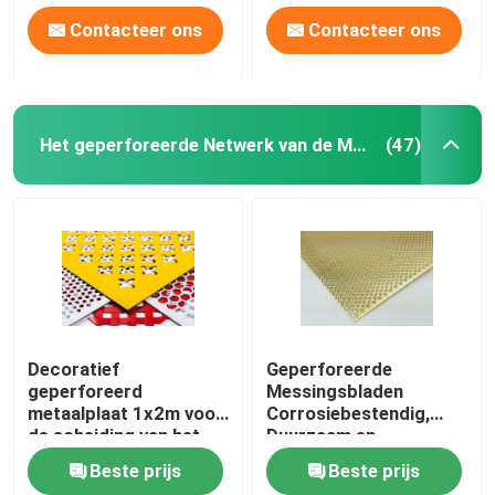
Contacteer ons
Contacteer ons
Het geperforeerde Netwerk van de Metaaldraad
(47)
Decoratief
Geperforeerde
geperforeerd
Messingsbladen
metaalplaat 1x2m voor
Corrosiebestendig,
de scheiding van het
Duurzaam en
plafondgevel
Esthetisch voor
Beste prijs
Beste prijs
Architectuur en