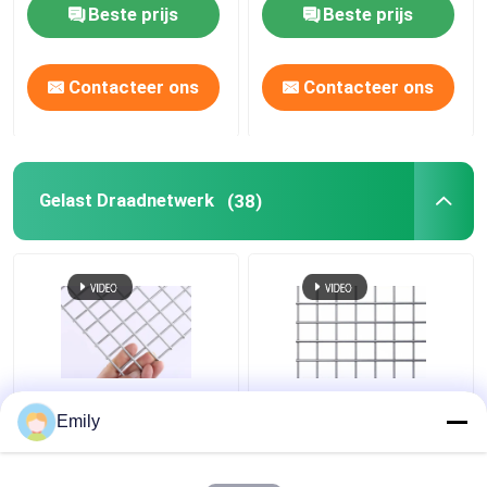
Beste prijs
Beste prijs
Contacteer ons
Contacteer ons
Gelast Draadnetwerk
(38)
0.5mm 1.0mm Dikke
laste Roestvrij staal
Emily
Gelaste Goede
304 316 Draadnetwerk
Anticorrosief van
0.6mm het Roestvrije
Draadmesh panel high
Gelaste Scherm