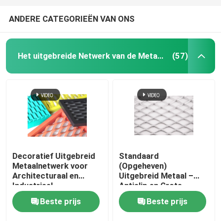
ANDERE CATEGORIEËN VAN ONS
Het uitgebreide Netwerk van de Metaaldraad
(57)
Decoratief Uitgebreid
Standaard
Metaalnetwerk voor
(Opgeheven)
Architecturaal en
Uitgebreid Metaal –
Industrieel
Antislip en Grote
Corrosieweerstand
Beste prijs
Beste prijs