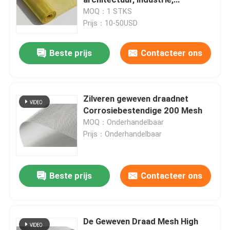
chemische gebieden
MOQ：1 STKS
Prijs：10-50USD
Gelaste Staalgrating
Beste prijs
Contacteer ons
gabionmanden
De Omheining van de kettingsverbinding
Zilveren geweven draadnet
Corrosiebestendige 200 Mesh
Het Net van de helikopterdekveiligheid
MOQ：Onderhandelbaar
Prijs：Onderhandelbaar
Scheermesprikkeldraad
Beste prijs
Contacteer ons
Schermmaas voor mijnbouw
Legeringsdraad
De Geweven Draad Mesh High