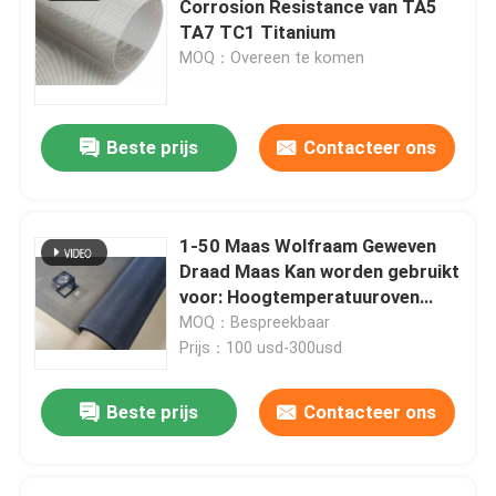
Corrosion Resistance van TA5
Laat een bericht achter
TA7 TC1 Titanium
Draagmat
We bellen je snel terug!
MOQ：Overeen te komen
Versterkt gaas voor pijpleidingen
Beste prijs
Contacteer ons
1-50 Maas Wolfraam Geweven
Draad Maas Kan worden gebruikt
voor: Hoogtemperatuuroven
Load-Bearing
MOQ：Bespreekbaar
Prijs：100 usd-300usd
Beste prijs
Contacteer ons
VERZENDEN