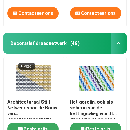
Decoratie
Contacteer ons
Contacteer ons
Decoratief draadnetwerk
(48)
Architecturaal Stijf
Het gordijn, ook als
Netwerk voor de Bouw
scherm van de
van
kettingsvlieg wordt
Voorgeveldecoratie
genoemd of de haak
van de
Beste prijs
Beste prijs