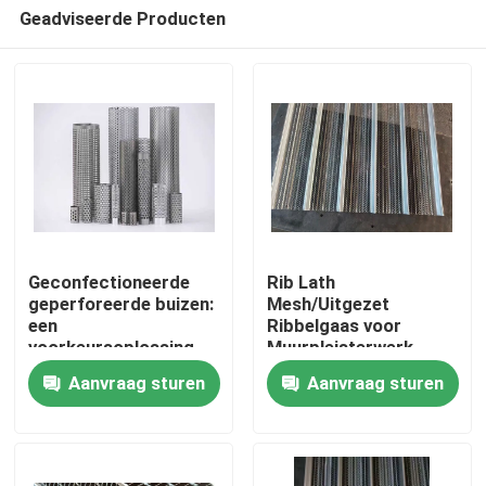
Geadviseerde Producten
Geconfectioneerde
Rib Lath
geperforeerde buizen:
Mesh/Uitgezet
een
Ribbelgaas voor
Huis
voorkeursoplossing
Muurpleisterwerk
voor
Aanvraag sturen
Aanvraag sturen
filtratieondersteuning
Producten
in alle industrieën
Over ons