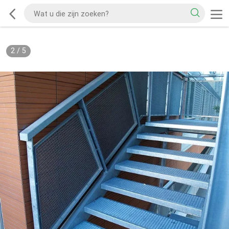
2
/
5