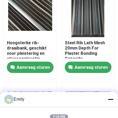
Fabriekstocht
Kwaliteitscontrole
Hoogsterke rib-
Steel Rib Lath Mesh
draaibank, geschikt
20mm Depth For
Neem contact met ons op
voor pleistering en
Plaster Bonding
stucconstructie
Capacity
Nieuws
Aanvraag sturen
Aanvraag sturen
Gevallen
Het uitgebreide Netwerk van de Metaaldraad
Emily
Het geperforeerde Netwerk van de Metaaldraad
7:14 PM