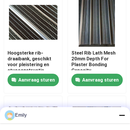
Fabriekstocht
Kwaliteitscontrole
Hoogsterke rib-
Steel Rib Lath Mesh
Neem contact met ons op
draaibank, geschikt
20mm Depth For
voor pleistering en
Plaster Bonding
stucconstructie
Capacity
Nieuws
Aanvraag sturen
Aanvraag sturen
Gevallen
Het uitgebreide Netwerk van de Metaaldraad
Emily
Het geperforeerde Netwerk van de Metaaldraad