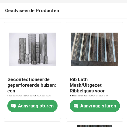
Geadviseerde Producten
Geconfectioneerde
Rib Lath
geperforeerde buizen:
Mesh/Uitgezet
Huis
een
Ribbelgaas voor
voorkeursoplossing
Muurpleisterwerk
voor
Aanvraag sturen
Aanvraag sturen
Producten
filtratieondersteuning
in alle industrieën
Over ons