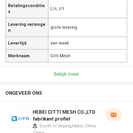
Betalingsconditie
L/c, t/t
s
Levering vermoge
grote levering
n
Levertijd
een week
Merknaam
Citti Mesh
Bekijk meer
ONGEVEER ONS
HEBEI CITTI MESH CO.,LTD
fabrikant profiel
South of Anping,Hebei, China.
,China