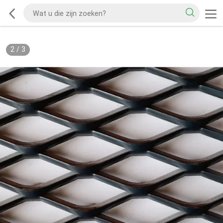
2
/
3