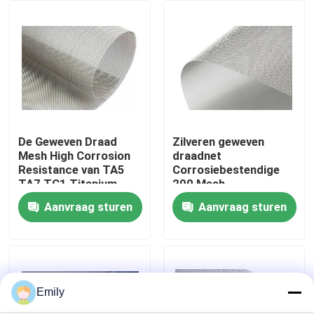
Fabriekstocht
Kwaliteitscontrole
Neem contact met ons op
De Geweven Draad
Zilveren geweven
Mesh High Corrosion
draadnet
Resistance van TA5
Corrosiebestendige
Nieuws
TA7 TC1 Titanium
200 Mesh
Aanvraag sturen
Aanvraag sturen
Gevallen
Het uitgebreide Netwerk van de Metaaldraad
Emily
Het geperforeerde Netwerk van de Metaaldraad