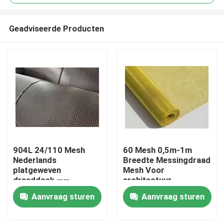
Geadviseerde Producten
904L 24/110 Mesh
60 Mesh 0,5m-1m
Huis
Nederlands
Breedte Messingdraad
platgeweven
Mesh Voor
draaddoek ——
architectuur,
Producten
Precisie
industrie, chemische
Aanvraag sturen
Aanvraag sturen
corrosiebestendig
gebieden
Over ons