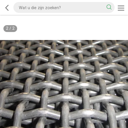
2
/
2