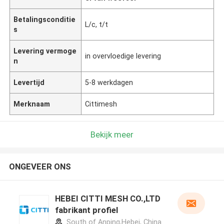
Betalingsconditie
L/c, t/t
s
Levering vermoge
in overvloedige levering
n
Levertijd
5-8 werkdagen
Merknaam
Cittimesh
Bekijk meer
ONGEVEER ONS
HEBEI CITTI MESH CO.,LTD
fabrikant profiel
South of Anping,Hebei, China.