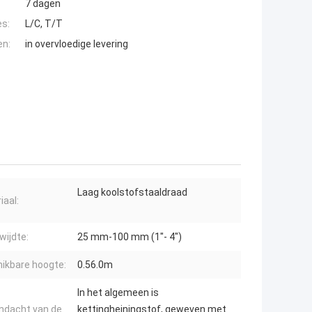
7 dagen
es:
L/C, T/T
en:
in overvloedige levering
Laag koolstofstaaldraad
iaal:
ijdte:
25 mm-100 mm (1"- 4")
ikbare hoogte:
0.56.0m
In het algemeen is
ndacht van de
kettingheiningstof, geweven met