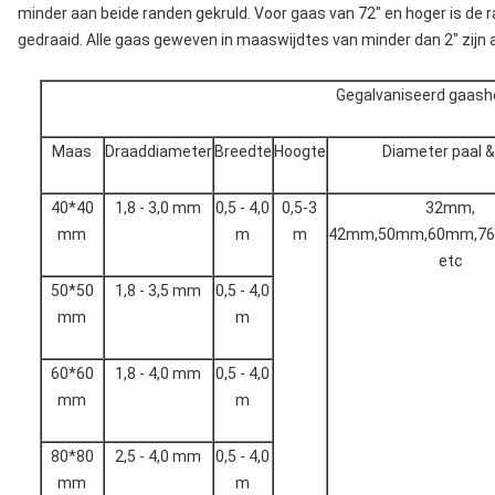
minder aan beide randen gekruld. Voor gaas van 72" en hoger is de 
gedraaid. Alle gaas geweven in maaswijdtes van minder dan 2" zijn 
Gegalvaniseerd gaas
Maas
Draaddiameter
Breedte
Hoogte
Diameter paal & 
40*40
1,8 - 3,0 mm
0,5 - 4,0
0,5-3
32mm,
mm
m
m
42mm,50mm,60mm,7
etc
50*50
1,8 - 3,5 mm
0,5 - 4,0
mm
m
60*60
1,8 - 4,0 mm
0,5 - 4,0
mm
m
80*80
2,5 - 4,0 mm
0,5 - 4,0
mm
m