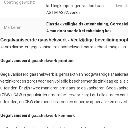
Coating gewicht:
kettingkoppelingen voldoet aan
kwest
ASTM A392, verkri
Elastiek veiligheidsketenheining
,
Corrosie
Markeren:
4 mm doorsnede ketenheining hek
Gegalvaniseerde gaashekwerk - Veelzijdige beveiligingsop
4 mm diameter gegalvaniseerd gaashekwerk corrosiebestendig elasti
Gegalvaniseerd
gaashekwerk product
Gegalvaniseerd gaashekwerk is gemaakt van hoogwaardige staaldraad 
verzinkproces zorgt voor een volledig beschermende zinklaag op alle
uiteinden. Er zijn twee manieren om gaas te galvaniseren: Gegalvan
(GBW). GAW is populairder omdat het ervoor zorgt dat alle draden van 
uiteinden, en GBW elimineert bramen en scherpe oppervlakken en verh
Gegalvaniseerd
gaashekwerk kenmerk