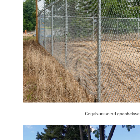
Gegalvaniseerd
gaashekwer