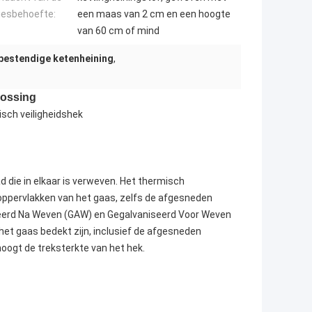
iesbehoefte:
een maas van 2 cm en een hoogte
van 60 cm of mind
bestendige ketenheining
,
lossing
sch veiligheidshek
die in elkaar is verweven. Het thermisch
 oppervlakken van het gaas, zelfs de afgesneden
iseerd Na Weven (GAW) en Gegalvaniseerd Voor Weven
het gaas bedekt zijn, inclusief de afgesneden
oogt de treksterkte van het hek.