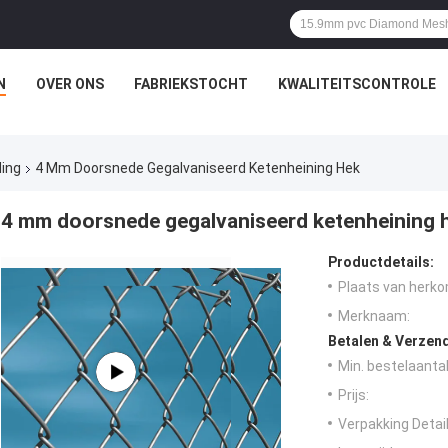
N
OVER ONS
FABRIEKSTOCHT
KWALITEITSCONTROLE
ding
4 Mm Doorsnede Gegalvaniseerd Ketenheining Hek
4 mm doorsnede gegalvaniseerd ketenheining 
Productdetails:
Plaats van herko
Merknaam:
Betalen & Verzen
Min. bestelaantal
Prijs:
Verpakking Detail