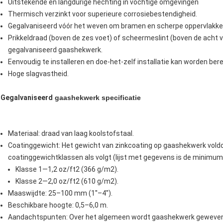
Uitstekende en langdurige hechting in vochtige omgevingen
Thermisch verzinkt voor superieure corrosiebestendigheid.
Gegalvaniseerd vóór het weven om bramen en scherpe oppervlakken
Prikkeldraad (boven de zes voet) of scheermeslint (boven de acht vo
gegalvaniseerd gaashekwerk.
Eenvoudig te installeren en doe-het-zelf installatie kan worden be
Hoge slagvastheid.
Gegalvaniseerd
gaashekwerk specificatie
Materiaal: draad van laag koolstofstaal.
Coatinggewicht: Het gewicht van zinkcoating op gaashekwerk voldo
coatinggewichtklassen als volgt (lijst met gegevens is de minimu
Klasse 1—1,2 oz/ft2 (366 g/m2).
Klasse 2—2,0 oz/ft2 (610 g/m2).
Maaswijdte: 25–100 mm (1''–4'').
Beschikbare hoogte: 0,5–6,0 m.
Aandachtspunten: Over het algemeen wordt gaashekwerk geweven 