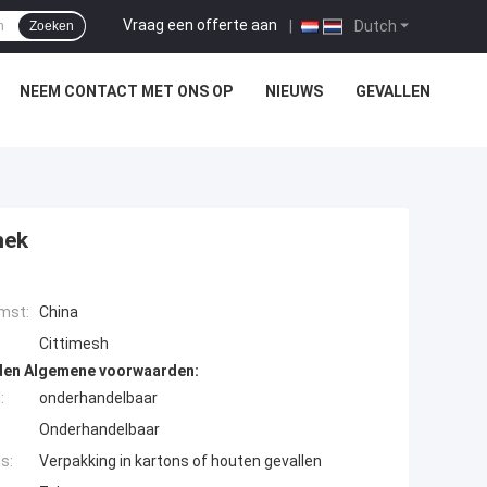
Vraag een offerte aan
|
Dutch
Zoeken
NEEM CONTACT MET ONS OP
NIEUWS
GEVALLEN
hek
mst:
China
Cittimesh
den Algemene voorwaarden:
:
onderhandelbaar
Onderhandelbaar
s:
Verpakking in kartons of houten gevallen