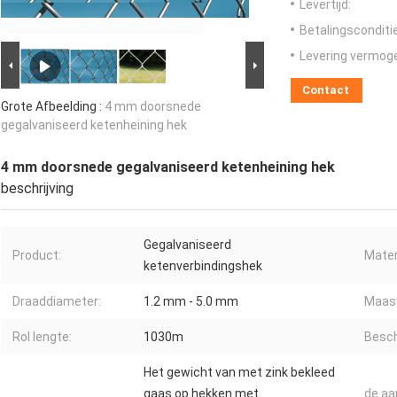
Levertijd:
Betalingsconditi
Levering vermog
Contact
Grote Afbeelding :
4 mm doorsnede
gegalvaniseerd ketenheining hek
4 mm doorsnede gegalvaniseerd ketenheining hek
beschrijving
Gegalvaniseerd
Product:
Mater
ketenverbindingshek
Draaddiameter:
1.2 mm - 5.0 mm
Maasw
Rol lengte:
1030m
Besch
Het gewicht van met zink bekleed
gaas op hekken met
de aa