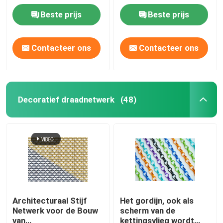
Vensterschermen
van de Draaddoek
Beste prijs
Beste prijs
Decoratieve
Fabriekstocht
Contacteer ons
Contacteer ons
Kwaliteitscontrole
Neem contact met ons op
Decoratief draadnetwerk
(48)
Nieuws
Gevallen
Het uitgebreide Netwerk van de Metaaldraad
Architecturaal Stijf
Het gordijn, ook als
Netwerk voor de Bouw
scherm van de
Het geperforeerde Netwerk van de Metaaldraad
van
kettingsvlieg wordt