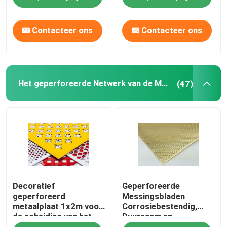
Contacteer ons
Contacteer ons
Het geperforeerde Netwerk van de Metaaldraad
(47)
Decoratief
Geperforeerde
geperforeerd
Messingsbladen
metaalplaat 1x2m voor
Corrosiebestendig,
de scheiding van het
Duurzaam en
plafondgevel
Esthetisch voor