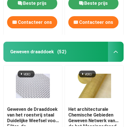
Beste prijs
Beste prijs
Architectuur en
Decoratie
Contacteer ons
Contacteer ons
Geweven draaddoek
(52)
Huis
Producten
Geweven de Draaddoek
Het architecturale
van het roestvrij staal
Chemische Gebieden
Duidelijke Weefsel voor
Geweven Netwerk van
Over ons
Filter, de
de het Messingsdraad