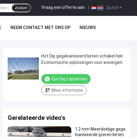
Vraag een offerte aan
|
Dutch
Zoeken
E
NEEM CONTACT MET ONS OP
NIEUWS
Hot Dip gegalvaniseerd keten schakel hek
Economische oplossingen voor woningen
Contact opnemen
Meer informatie
Gerelateerde video's
1.2 mm Meerdoelige gega
lvaniseerde ijzeren keten