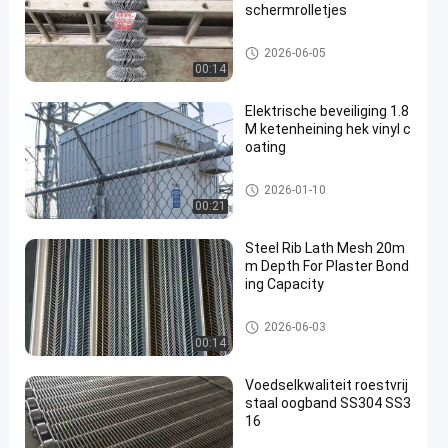
schermrolletjes
De Omheining van de kettings
2026-06-05
verbinding
00:14
Elektrische beveiliging 1.8
M ketenheining hek vinyl c
oating
De Omheining van de kettings
2026-01-10
verbinding
00:21
Steel Rib Lath Mesh 20m
m Depth For Plaster Bond
ing Capacity
Het uitgebreide Netwerk van de
2026-06-03
Metaaldraad
00:14
Voedselkwaliteit roestvrij
staal oogband SS304 SS3
16