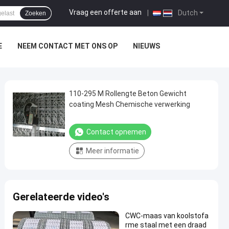
Vraag een offerte aan
|
Dutch
Zoeken
E
NEEM CONTACT MET ONS OP
NIEUWS
110-295 M Rollengte Beton Gewicht
coating Mesh Chemische verwerking
Contact opnemen
Meer informatie
Gerelateerde video's
CWC-maas van koolstofa
rme staal met een draad