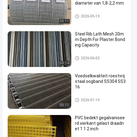
diameter van 1,8-2,2 mm
Versterkt gaas voor pijpleiding
2026-05-19
en
00:11
Steel Rib Lath Mesh 20m
m Depth For Plaster Bond
ing Capacity
Het uitgebreide Netwerk van de
2026-06-03
Metaaldraad
00:14
Voedselkwaliteit roestvrij
staal oogband SS304 SS3
16
MetaalTransportband
2026-01-19
00:11
PVC bedekt gegalvanisee
rd vierkant gelast draadn
et 1 1 2 inch