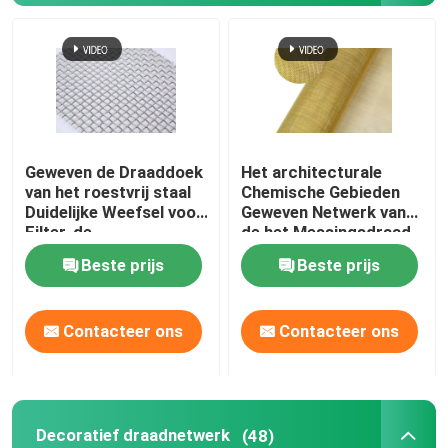
Gelaste Staalgrating
gabionmanden
Geweven de Draaddoek
Het architecturale
De Omheining van de kettingsverbinding
van het roestvrij staal
Chemische Gebieden
Duidelijke Weefsel voor
Geweven Netwerk van
Filter, de
de het Messingsdraad
Het Net van de helikopterdekveiligheid
Vensterschermen
van de Draaddoek
Beste prijs
Beste prijs
Decoratieve
Scheermesprikkeldraad
Contacteer ons
Contacteer ons
Schermmaas voor mijnbouw
Legeringsdraad
Decoratief draadnetwerk
(48)