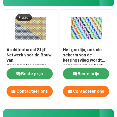
Draagmat
Versterkt gaas voor pijpleidingen
Architecturaal Stijf
Het gordijn, ook als
Netwerk voor de Bouw
scherm van de
van
kettingsvlieg wordt
Voorgeveldecoratie
genoemd of de haak
van de
Beste prijs
Beste prijs
kettingsverbinding
ketent gordijn,
geanodiseerd
Contacteer ons
Contacteer ons
aluminiummateriaal dat