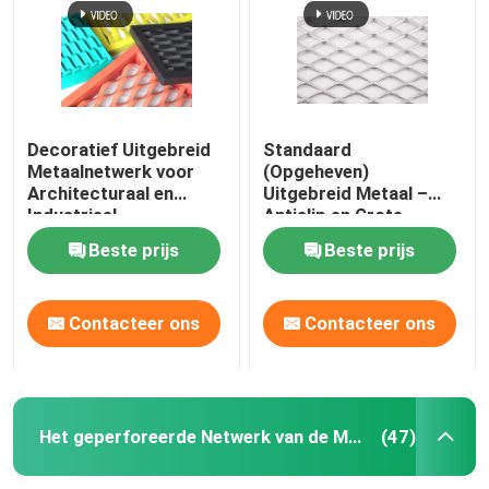
Fabriekstocht
Kwaliteitscontrole
Decoratief Uitgebreid
Standaard
Metaalnetwerk voor
(Opgeheven)
Architecturaal en
Uitgebreid Metaal –
Neem contact met ons op
Industrieel
Antislip en Grote
Corrosieweerstand
Beste prijs
Beste prijs
Nieuws
Contacteer ons
Contacteer ons
Gevallen
Het uitgebreide Netwerk van de Metaaldraad
Het geperforeerde Netwerk van de Metaaldraad
(47)
Het geperforeerde Netwerk van de Metaaldraad