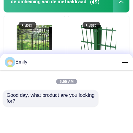
de omheining van de metaaldraad
(49)
50×100mm 3D
Dubbeldraad hek 3000
Emily
Veiligheidsomheining
mm Breedte PVC
Metal Wire Fence 5mm
bedekt 6/5/6 mm
met Vierkante Post
Draad
6:55 AM
Beste prijs
Beste prijs
Good day, what product are you looking 
for?
Contacteer ons
Contacteer ons