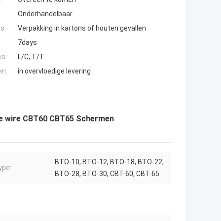
Onderhandelbaar
s:
Verpakking in kartons of houten gevallen
7days
es:
L/C, T/T
en:
in overvloedige levering
ine wire CBT60 CBT65 Schermen
BTO-10, BTO-12, BTO-18, BTO-22,
ype:
BTO-28, BTO-30, CBT-60, CBT-65