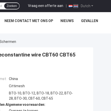
Vraag een offerte aan
|
Dutch
Zoeken
NEEM CONTACT MET ONS OP
NIEUWS
GEVALLEN
5 Schermen
èreconstantine wire CBT60 CBT65
mst:
China
Cittimesh
BTO-10, BTO-12, BTO-18, BTO-22, BTO-
28, BTO-30, CBT-60, CBT-65
den Algemene voorwaarden:
:
Overeen te komen