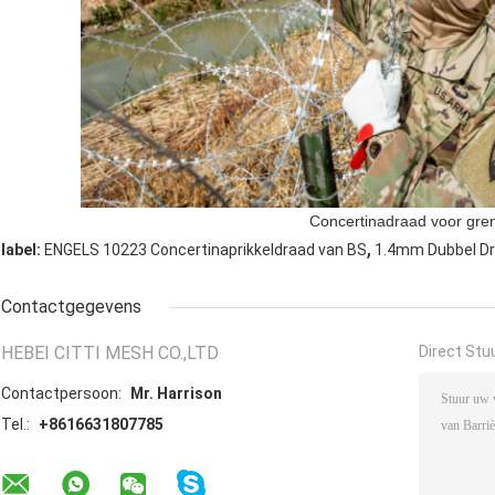
Concertinadraad voor
gre
,
label:
ENGELS 10223 Concertinaprikkeldraad van BS
1.4mm Dubbel Dr
Contactgegevens
HEBEI CITTI MESH CO.,LTD
Direct Stu
Contactpersoon:
Mr. Harrison
Tel.:
+8616631807785