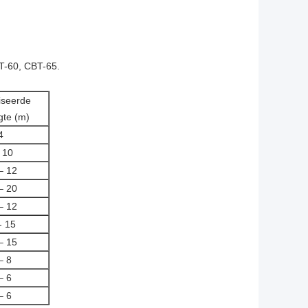
T-60, CBT-65.
iseerde
gte (m)
4
- 10
– 12
– 20
– 12
- 15
– 15
– 8
– 6
– 6