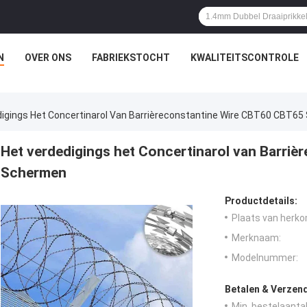
N
OVER ONS
FABRIEKSTOCHT
KWALITEITSCONTROLE
digings Het Concertinarol Van Barrièreconstantine Wire CBT60 CBT6
Het verdedigings het Concertinarol van Barri
Schermen
Productdetails:
Plaats van herko
Merknaam:
Modelnummer:
Betalen & Verzen
Min. bestelaantal