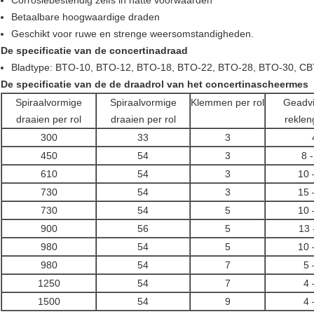
Corrosiebestendig zelfs in natte voorwaarden
Betaalbare hoogwaardige draden
Geschikt voor ruwe en strenge weersomstandigheden.
De specificatie van de concertinadraad
Bladtype: BTO-10, BTO-12, BTO-18, BTO-22, BTO-28, BTO-30, CB
De specificatie van de de draadrol van het concertinascheermes
Spiraalvormige
Spiraalvormige
Klemmen per rol
Geadv
draaien per rol
draaien per rol
reklen
300
33
3
450
54
3
8 
610
54
3
10 
730
54
3
15 
730
54
5
10 
900
56
5
13 
980
54
5
10 
980
54
7
5 
1250
54
7
4 
1500
54
9
4 