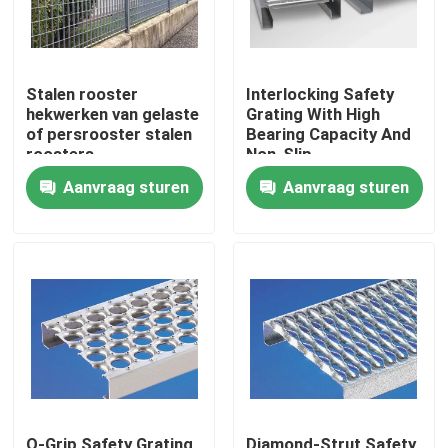
Stalen rooster
Interlocking Safety
hekwerken van gelaste
Grating With High
of persrooster stalen
Bearing Capacity And
roosters
Non-Slip
Aanvraag sturen
Aanvraag sturen
Huis
Producten
Over ons
O-Grip Safety Grating
Diamond-Strut Safety