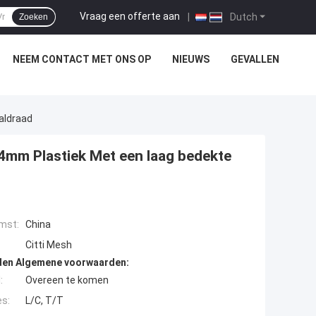
Vraag een offerte aan
|
Dutch
Zoeken
NEEM CONTACT MET ONS OP
NIEUWS
GEVALLEN
aldraad
 4mm Plastiek Met een laag bedekte
mst:
China
Citti Mesh
den Algemene voorwaarden:
:
Overeen te komen
es:
L/C, T/T