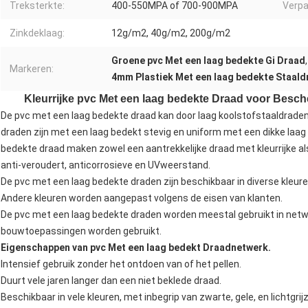
Treksterkte:
400-550MPA of 700-900MPA
Verpa
Zinkdeklaag:
12g/m2, 40g/m2, 200g/m2
Groene pvc Met een laag bedekte Gi Draad
Markeren:
4mm Plastiek Met een laag bedekte Staald
Kleurrijke pvc Met een laag bedekte Draad voor Bes
De pvc met een laag bedekte draad kan door laag koolstofstaaldrade
draden zijn met een laag bedekt stevig en uniform met een dikke laag v
bedekte draad maken zowel een aantrekkelijke draad met kleurrijke al
anti-veroudert, anticorrosieve en UVweerstand.
De pvc met een laag bedekte draden zijn beschikbaar in diverse kleuren, 
Andere kleuren worden aangepast volgens de eisen van klanten.
De pvc met een laag bedekte draden worden meestal gebruikt in netw
bouwtoepassingen worden gebruikt.
Eigenschappen van pvc Met een laag bedekt Draadnetwerk.
Intensief gebruik zonder het ontdoen van of het pellen.
Duurt vele jaren langer dan een niet beklede draad.
Beschikbaar in vele kleuren, met inbegrip van zwarte, gele, en lichtgri