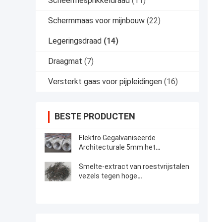
Scheermesprikkeldraad
(11)
Schermmaas voor mijnbouw
(22)
Legeringsdraad
(14)
Draagmat
(7)
Versterkt gaas voor pijpleidingen
(16)
BESTE PRODUCTEN
Elektro Gegalvaniseerde
Architecturale 5mm het
Koolstofstaaldraad van
Legeringsdraad
Smelte-extract van roestvrijstalen
vezels tegen hoge
temperatuurcorrosie