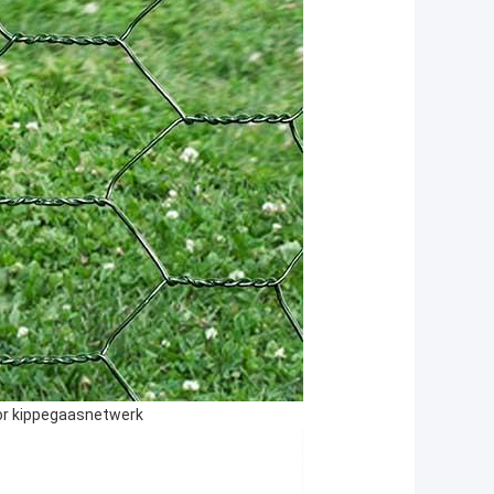
or kippegaasnetwerk