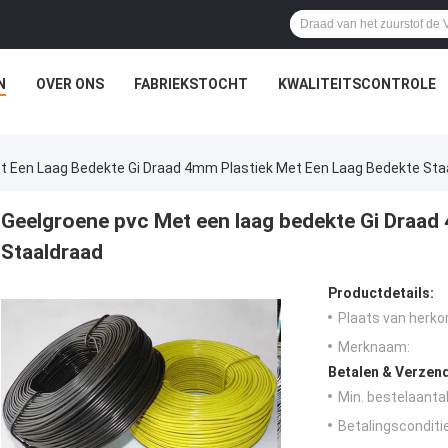
N
OVER ONS
FABRIEKSTOCHT
KWALITEITSCONTROLE
t Een Laag Bedekte Gi Draad 4mm Plastiek Met Een Laag Bedekte Sta
Geelgroene pvc Met een laag bedekte Gi Draad
Staaldraad
Productdetails:
Plaats van herko
Merknaam:
Betalen & Verzen
Min. bestelaantal
Betalingsconditi