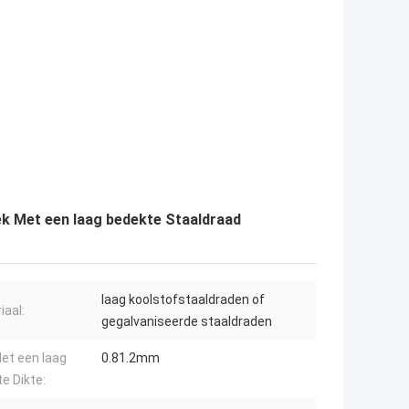
ek Met een laag bedekte Staaldraad
laag koolstofstaaldraden of
iaal:
gegalvaniseerde staaldraden
et een laag
0.81.2mm
e Dikte: