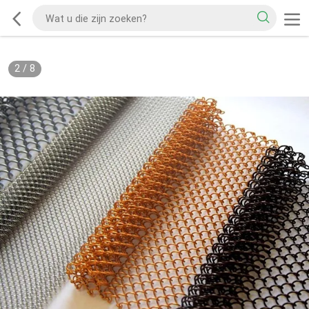
2
/
8