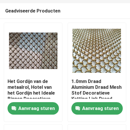
Geadviseerde Producten
Het Gordijn van de
1.0mm Draad
metaalrol, Hotel van
Aluminium Draad Mesh
Huis
het Gordijn het Ideale
Stof Decoratieve
Binnen Decoratieve
Ketting Link Draad
Mesh For Your Home
Mesh Gordijn
Aanvraag sturen
Aanvraag sturen
Producten
And van het Rolgordijn
Over ons