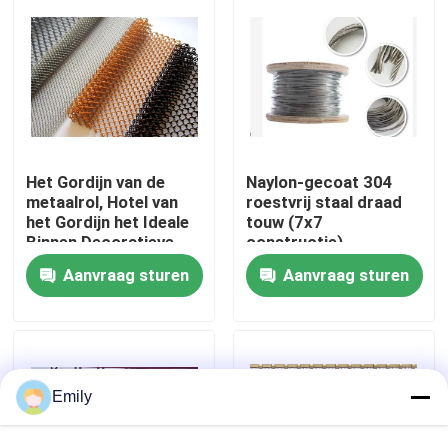
Fabriekstocht
Kwaliteitscontrole
Het Gordijn van de
Naylon-gecoat 304
Neem contact met ons op
metaalrol, Hotel van
roestvrij staal draad
het Gordijn het Ideale
touw (7x7
Binnen Decoratieve
constructie)
Nieuws
Mesh For Your Home
Aanvraag sturen
Aanvraag sturen
And van het Rolgordijn
Gevallen
Het uitgebreide Netwerk van de Metaaldraad
Emily
Het geperforeerde Netwerk van de Metaaldraad