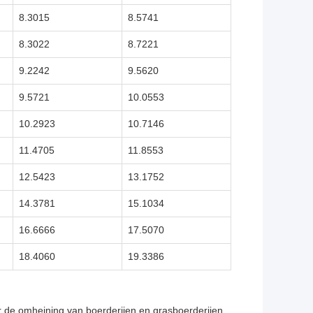
8.3015
8.5741
8.3022
8.7221
9.2242
9.5620
9.5721
10.0553
10.2923
10.7146
11.4705
11.8553
12.5423
13.1752
14.3781
15.1034
16.6666
17.5070
18.4060
19.3386
or de omheining van boerderijen en grasboerderijen,