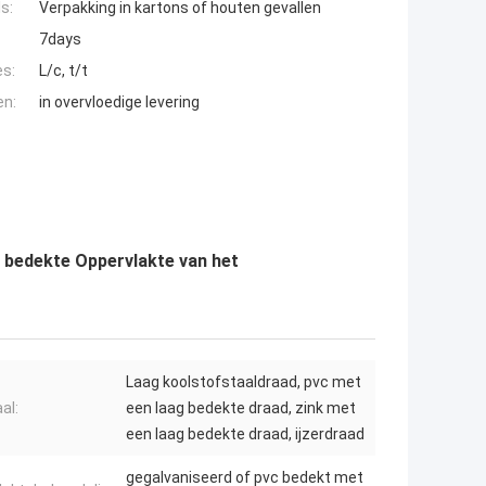
s:
Verpakking in kartons of houten gevallen
7days
es:
L/c, t/t
en:
in overvloedige levering
g bedekte Oppervlakte van het
Laag koolstofstaaldraad, pvc met
al:
een laag bedekte draad, zink met
een laag bedekte draad, ijzerdraad
gegalvaniseerd of pvc bedekt met