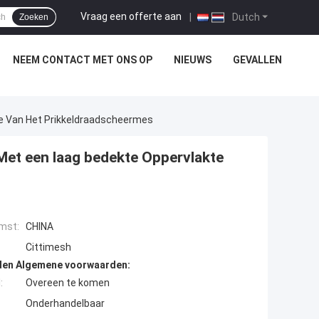
Vraag een offerte aan
|
Dutch
Zoeken
NEEM CONTACT MET ONS OP
NIEUWS
GEVALLEN
te Van Het Prikkeldraadscheermes
Met een laag bedekte Oppervlakte
mst:
CHINA
Cittimesh
den Algemene voorwaarden:
:
Overeen te komen
Onderhandelbaar