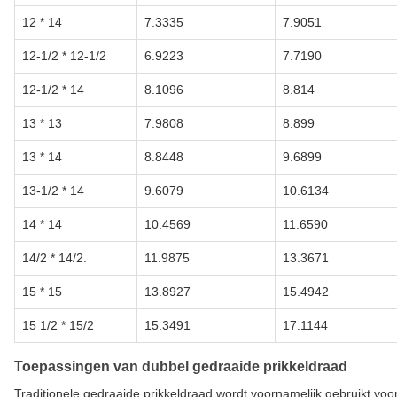
12 * 14
7.3335
7.9051
12-1/2 * 12-1/2
6.9223
7.7190
12-1/2 * 14
8.1096
8.814
13 * 13
7.9808
8.899
13 * 14
8.8448
9.6899
13-1/2 * 14
9.6079
10.6134
14 * 14
10.4569
11.6590
14/2 * 14/2.
11.9875
13.3671
15 * 15
13.8927
15.4942
15 1/2 * 15/2
15.3491
17.1144
Toepassingen van dubbel gedraaide prikkeldraad
Traditionele gedraaide prikkeldraad wordt voornamelijk gebruikt vo