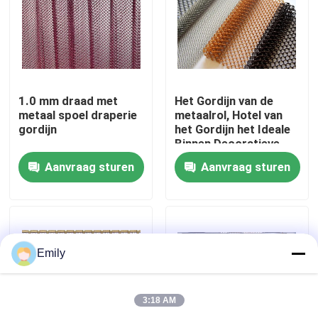
Fabriekstocht
Kwaliteitscontrole
1.0 mm draad met
Het Gordijn van de
metaal spoel draperie
metaalrol, Hotel van
gordijn
het Gordijn het Ideale
Neem contact met ons op
Binnen Decoratieve
Mesh For Your Home
Aanvraag sturen
Aanvraag sturen
And van het Rolgordijn
Nieuws
Gevallen
Emily
Het uitgebreide Netwerk van de Metaaldraad
3:18 AM
Het geperforeerde Netwerk van de Metaaldraad