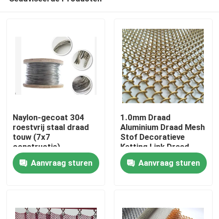
Naylon-gecoat 304
1.0mm Draad
roestvrij staal draad
Aluminium Draad Mesh
touw (7x7
Stof Decoratieve
constructie)
Ketting Link Draad
Huis
Mesh Gordijn
Aanvraag sturen
Aanvraag sturen
Producten
Over ons