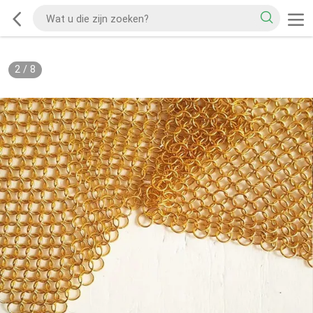
2
/
8