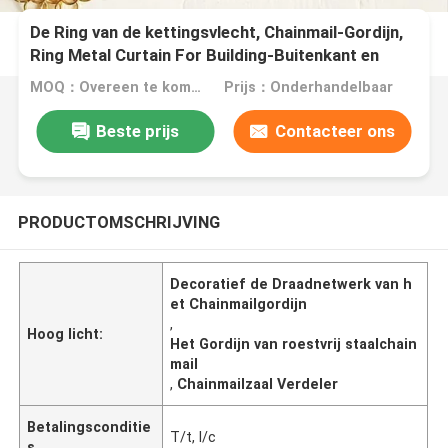
De Ring van de kettingsvlecht, Chainmail-Gordijn,
Ring Metal Curtain For Building-Buitenkant en
Binnenhuisarchitectuur
MOQ：Overeen te komen
Prijs：Onderhandelbaar
Beste prijs
Contacteer ons
PRODUCTOMSCHRIJVING
Decoratief de Draadnetwerk van h
et Chainmailgordijn
,
Hoog licht:
Het Gordijn van roestvrij staalchain
mail
,
Chainmailzaal Verdeler
Betalingsconditie
T/t, l/c
s