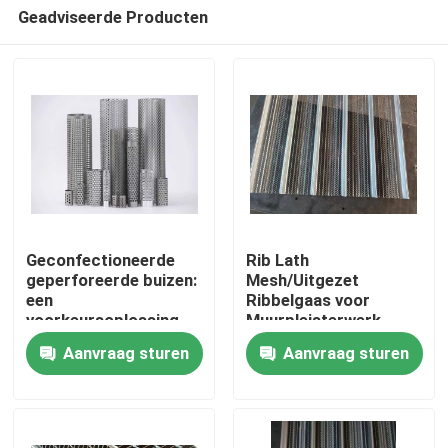
Geadviseerde Producten
Geconfectioneerde
Rib Lath
geperforeerde buizen:
Mesh/Uitgezet
een
Ribbelgaas voor
Huis
voorkeursoplossing
Muurpleisterwerk
voor
Aanvraag sturen
Aanvraag sturen
filtratieondersteuning
Producten
in alle industrieën
Over ons