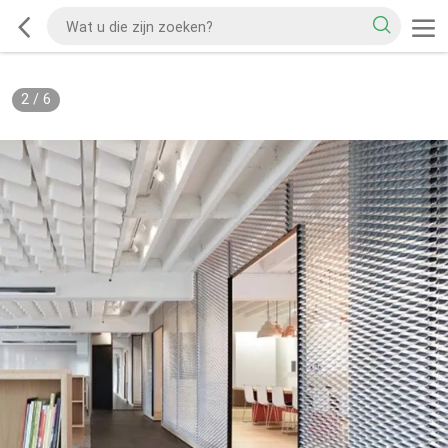
2
/
6