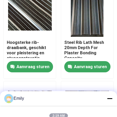
Fabriekstocht
Kwaliteitscontrole
Hoogsterke rib-
Steel Rib Lath Mesh
draaibank, geschikt
20mm Depth For
Neem contact met ons op
voor pleistering en
Plaster Bonding
stucconstructie
Capacity
Nieuws
Aanvraag sturen
Aanvraag sturen
Gevallen
Het uitgebreide Netwerk van de Metaaldraad
Emily
Het geperforeerde Netwerk van de Metaaldraad
2:19 AM