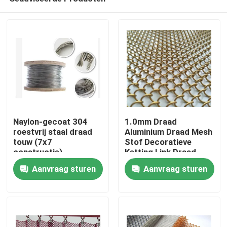
Naylon-gecoat 304
1.0mm Draad
roestvrij staal draad
Aluminium Draad Mesh
touw (7x7
Stof Decoratieve
constructie)
Ketting Link Draad
Huis
Mesh Gordijn
Aanvraag sturen
Aanvraag sturen
Producten
Over ons