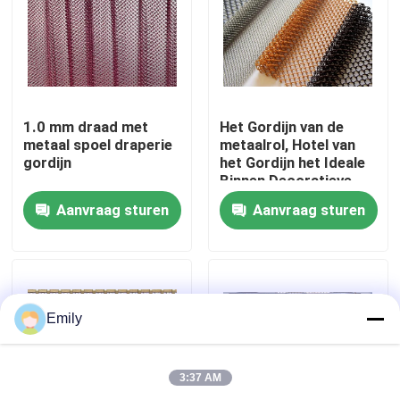
Fabriekstocht
Kwaliteitscontrole
1.0 mm draad met
Het Gordijn van de
metaal spoel draperie
metaalrol, Hotel van
gordijn
het Gordijn het Ideale
Neem contact met ons op
Binnen Decoratieve
Mesh For Your Home
Aanvraag sturen
Aanvraag sturen
And van het Rolgordijn
Nieuws
Gevallen
Emily
Het uitgebreide Netwerk van de Metaaldraad
3:37 AM
Het geperforeerde Netwerk van de Metaaldraad