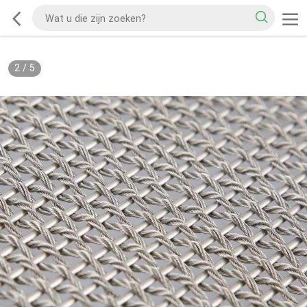
2
/
5