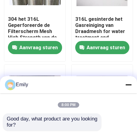
Fabriekstocht
304 het 316L
316L gesinterde het
Geperforeerde de
Gasreiniging van
Filterscherm Mesh
Draadmesh for water
Kwaliteitscontrole
High Strength van de
treatment and
Roestvrij staalpijp
Aanvraag sturen
Aanvraag sturen
Neem contact met ons op
Nieuws
Emily
Gevallen
8:00 PM
Het uitgebreide Netwerk van de Metaaldraad
Good day, what product are you looking 
for?
Vlakke of Ronde
Gesinterd het
Gebreide Draad Mesh
Schermnetwerk
Het geperforeerde Netwerk van de Metaaldraad