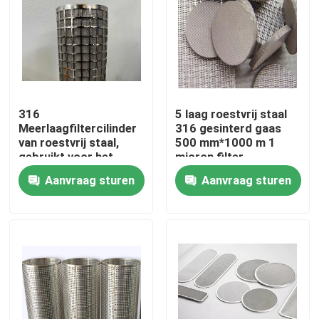
316
5 laag roestvrij staal
Meerlaagfiltercilinder
316 gesinterd gaas
van roestvrij staal,
500 mm*1000 m 1
gebruikt voor het
micron filter
filteren van
Aanvraag sturen
Aanvraag sturen
oliehoudende stoffen
Huis
Producten
Over ons