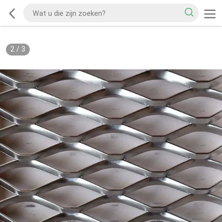
2
/
3