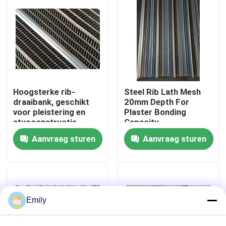
Fabriekstocht
Kwaliteitscontrole
Hoogsterke rib-
Steel Rib Lath Mesh
Neem contact met ons op
draaibank, geschikt
20mm Depth For
voor pleistering en
Plaster Bonding
stucconstructie
Capacity
Nieuws
Aanvraag sturen
Aanvraag sturen
Gevallen
Het uitgebreide Netwerk van de Metaaldraad
Emily
Het geperforeerde Netwerk van de Metaaldraad