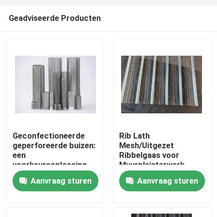
Geadviseerde Producten
Geconfectioneerde
Rib Lath
geperforeerde buizen:
Mesh/Uitgezet
Huis
een
Ribbelgaas voor
voorkeursoplossing
Muurpleisterwerk
voor
Aanvraag sturen
Aanvraag sturen
Producten
filtratieondersteuning
in alle industrieën
Over ons