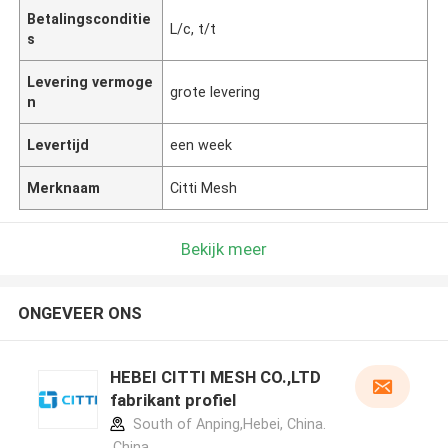
Betalingsconditie
L/c, t/t
s
Levering vermoge
grote levering
n
Levertijd
een week
Merknaam
Citti Mesh
Bekijk meer
ONGEVEER ONS
HEBEI CITTI MESH CO.,LTD
fabrikant profiel
South of Anping,Hebei, China.
,China