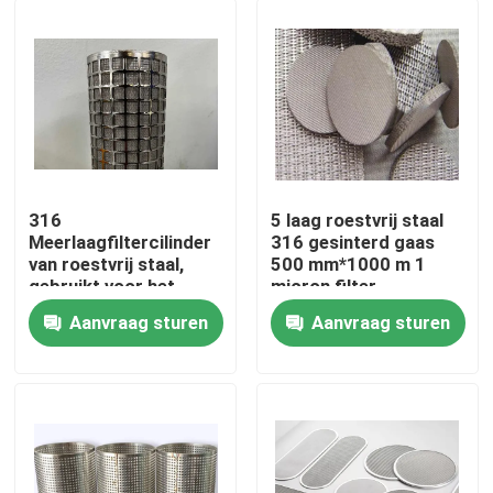
316
5 laag roestvrij staal
Meerlaagfiltercilinder
316 gesinterd gaas
van roestvrij staal,
500 mm*1000 m 1
gebruikt voor het
micron filter
filteren van
Aanvraag sturen
Aanvraag sturen
oliehoudende stoffen
Huis
Producten
Over ons