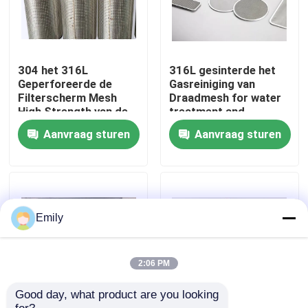
Fabriekstocht
304 het 316L
316L gesinterde het
Kwaliteitscontrole
Geperforeerde de
Gasreiniging van
Filterscherm Mesh
Draadmesh for water
High Strength van de
treatment and
Roestvrij staalpijp
Neem contact met ons op
Aanvraag sturen
Aanvraag sturen
Nieuws
Gevallen
Emily
Het uitgebreide Netwerk van de Metaaldraad
2:06 PM
Good day, what product are you looking 
Het geperforeerde Netwerk van de Metaaldraad