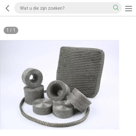
1
/
1