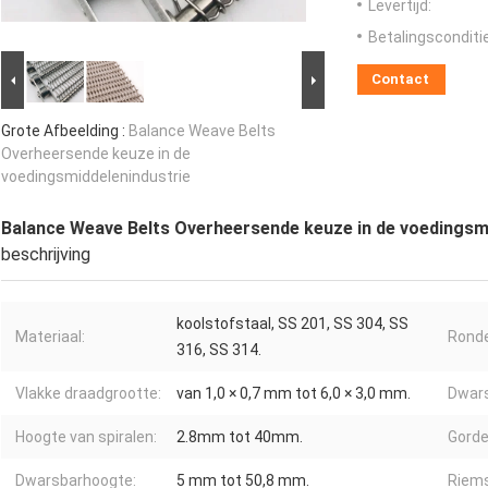
Levertijd:
Betalingsconditi
Contact
Grote Afbeelding :
Balance Weave Belts
Overheersende keuze in de
voedingsmiddelenindustrie
Balance Weave Belts Overheersende keuze in de voedingsm
beschrijving
koolstofstaal, SS 201, SS 304, SS
Materiaal:
Ronde
316, SS 314.
Vlakke draadgrootte:
van 1,0 × 0,7 mm tot 6,0 × 3,0 mm.
Dwars
Hoogte van spiralen:
2.8mm tot 40mm.
Gorde
Dwarsbarhoogte:
5 mm tot 50,8 mm.
Riems