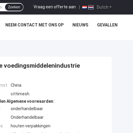
Vraag een offerte aan
|
Dutch
Zoeken
NEEM CONTACT MET ONS OP
NIEUWS
GEVALLEN
e voedingsmiddelenindustrie
mst:
China
cittimesh
den Algemene voorwaarden:
:
onderhandelbaar
Onderhandelbaar
s:
houten verpakkingen