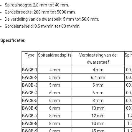
Spiraalhoogte: 2,8 mm tot 40 mm.
Gordelbreedte: 200 mm tot 5000 mm.
De verdeling van de dwarsbalk: 5 mm tot 50,8 mm.
Gordelsnelheid: 0,5 m/min tot 60 m/min.
Specificatie:
Type
Spiraaldraadspits
Verplaatsing van de
Spi
dwarsstaaf
BWCB-1
4 mm
4 mm
00
BWCB-2
5 mm
6.4 mm
00
BWCB-3
5 mm
5 mm
00
BWCB-4
6 mm
6 mm
00
BWCB-5
6 mm
8 mm
00
BWCB-6
6 mm
10 mm
00
BWCB-7
8 mm
12 mm
1.
BWCB-8
8 mm
13 mm
1.
BWCB-9
8 mm
15 mm
1.