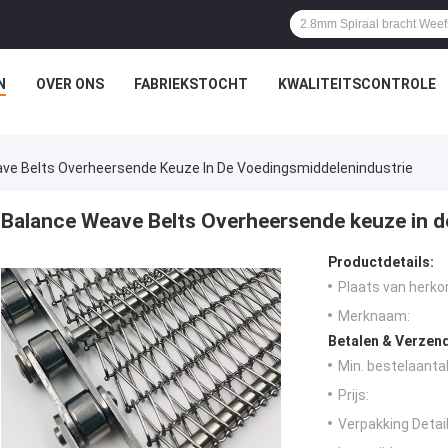
N
OVER ONS
FABRIEKSTOCHT
KWALITEITSCONTROLE
ve Belts Overheersende Keuze In De Voedingsmiddelenindustrie
Balance Weave Belts Overheersende keuze in d
Productdetails:
Plaats van herko
Merknaam:
Betalen & Verzen
Min. bestelaantal
Prijs:
Verpakking Detail