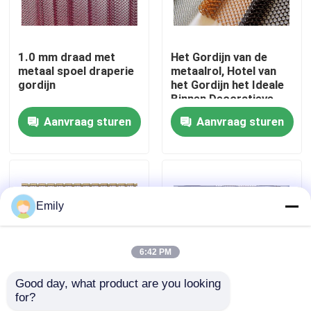
Fabriekstocht
1.0 mm draad met
Het Gordijn van de
metaal spoel draperie
metaalrol, Hotel van
Kwaliteitscontrole
gordijn
het Gordijn het Ideale
Binnen Decoratieve
Mesh For Your Home
Aanvraag sturen
Aanvraag sturen
And van het Rolgordijn
Neem contact met ons op
Nieuws
Emily
Gevallen
6:42 PM
Het uitgebreide Netwerk van de Metaaldraad
Good day, what product are you looking 
for?
Architecturaal Stijf
Kinetische
Het geperforeerde Netwerk van de Metaaldraad