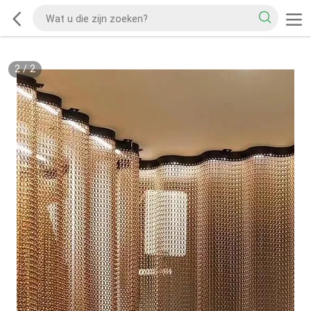
2
/
2