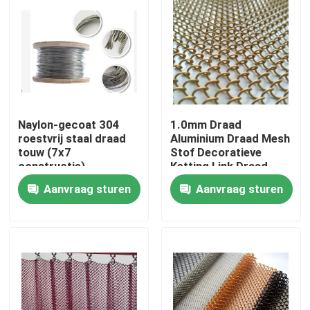
Naylon-gecoat 304
1.0mm Draad
roestvrij staal draad
Aluminium Draad Mesh
touw (7x7
Stof Decoratieve
constructie)
Ketting Link Draad
Mesh Gordijn
Aanvraag sturen
Aanvraag sturen
Huis
Producten
Over ons