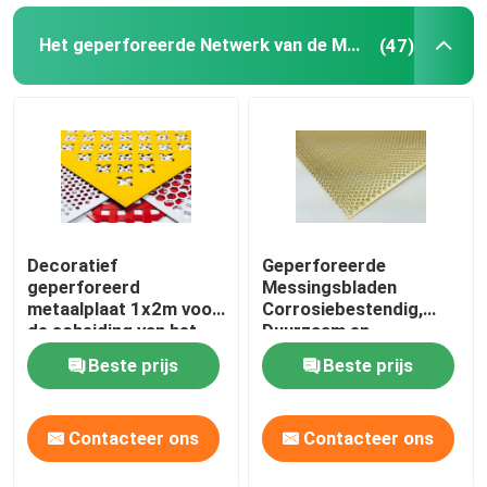
Het geperforeerde Netwerk van de Metaaldraad
(47)
Decoratief
Geperforeerde
geperforeerd
Messingsbladen
metaalplaat 1x2m voor
Corrosiebestendig,
de scheiding van het
Duurzaam en
plafondgevel
Esthetisch voor
Beste prijs
Beste prijs
Architectuur en
Decoratie
Contacteer ons
Contacteer ons