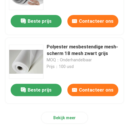
Geweven draaddoek
Beste prijs
Contacteer ons
Decoratief draadnetwerk
Polyester mesbestendige mesh-
de omheining van de metaaldraad
scherm 18 mesh zwart grijs
MOQ：Onderhandelbaar
Prijs：100 usd
Gelast Draadnetwerk
Het Netwerk van de metaalveiligheid
Beste prijs
Contacteer ons
MetaalTransportband
Bekijk meer
Het Netwerk van het filterscherm