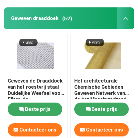
Geweven draaddoek
(52)
Geweven de Draaddoek
Het architecturale
van het roestvrij staal
Chemische Gebieden
Duidelijke Weefsel voor
Geweven Netwerk van
Filter, de
de het Messingsdraad
Vensterschermen
van de Draaddoek
Beste prijs
Beste prijs
Decoratieve
Contacteer ons
Contacteer ons