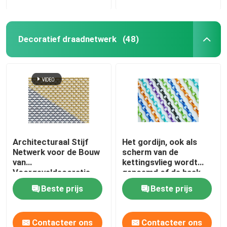
Decoratief draadnetwerk
(48)
Architecturaal Stijf
Het gordijn, ook als
Netwerk voor de Bouw
scherm van de
van
kettingsvlieg wordt
Voorgeveldecoratie
genoemd of de haak
van de
Beste prijs
Beste prijs
kettingsverbinding
ketent gordijn,
geanodiseerd
Contacteer ons
Contacteer ons
aluminiummateriaal dat