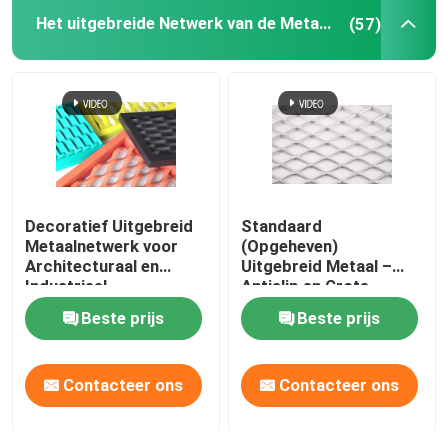
Het uitgebreide Netwerk van de Metaaldraad
(57)
Draagmat
Versterkt gaas voor pijpleidingen
Decoratief Uitgebreid
Standaard
Metaalnetwerk voor
(Opgeheven)
Architecturaal en
Uitgebreid Metaal –
Industrieel
Antislip en Grote
Corrosieweerstand
Beste prijs
Beste prijs
Contacteer ons
Contacteer ons