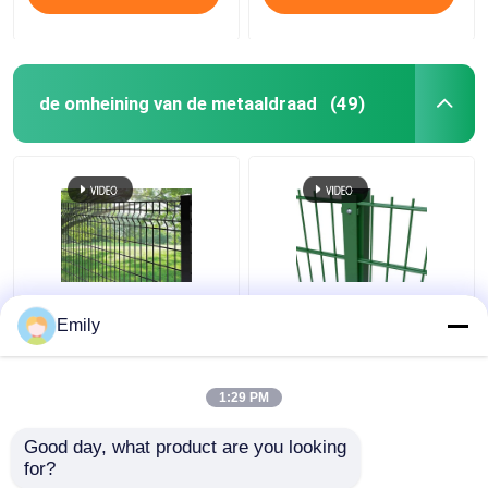
de omheining van de metaaldraad
(49)
50×100mm 3D
Dubbeldraad hek 3000
Emily
Veiligheidsomheining
mm Breedte PVC
Metal Wire Fence 5mm
bedekt 6/5/6 mm
met Vierkante Post
Draad
1:29 PM
Beste prijs
Beste prijs
Good day, what product are you looking 
for?