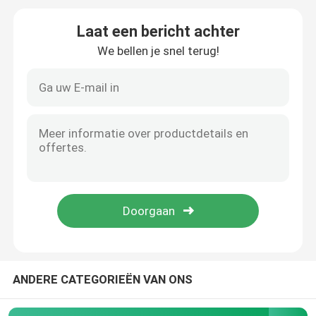
Laat een bericht achter
Gelaste Staalgrating
We bellen je snel terug!
gabionmanden
De Omheining van de kettingsverbinding
Het Net van de helikopterdekveiligheid
Scheermesprikkeldraad
Schermmaas voor mijnbouw
ANDERE CATEGORIEËN VAN ONS
Legeringsdraad