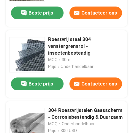
Beste prijs
Contacteer ons
Fabriekstocht
Kwaliteitscontrole
Roestvrij staal 304
venstergrensrol -
insectenbestendig
Neem contact met ons op
MOQ：30m
Prijs：Onderhandelbaar
Nieuws
Beste prijs
Contacteer ons
Gevallen
304 Roestvrijstalen Gaasscherm
Het uitgebreide Netwerk van de Metaaldraad
- Corrosiebestendig & Duurzaam
MOQ：Onderhandelbaar
Het geperforeerde Netwerk van de Metaaldraad
Prijs：300 USD