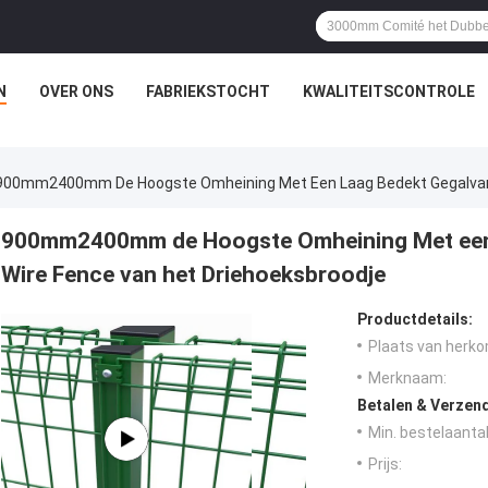
N
OVER ONS
FABRIEKSTOCHT
KWALITEITSCONTROLE
900mm2400mm De Hoogste Omheining Met Een Laag Bedekt Gegalvanis
900mm2400mm de Hoogste Omheining Met een l
Wire Fence van het Driehoeksbroodje
Productdetails:
Plaats van herko
Merknaam:
Betalen & Verzen
Min. bestelaantal
Prijs: