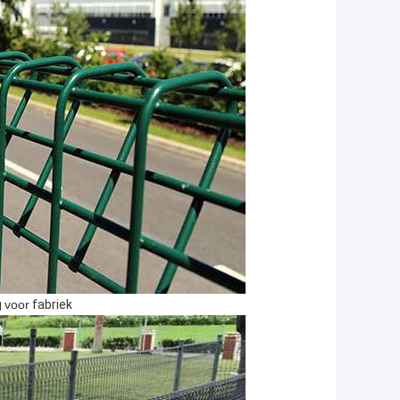
g
voor
fabriek