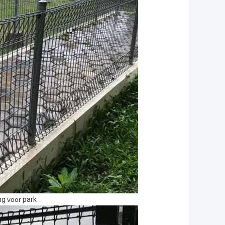
ng
voor
park