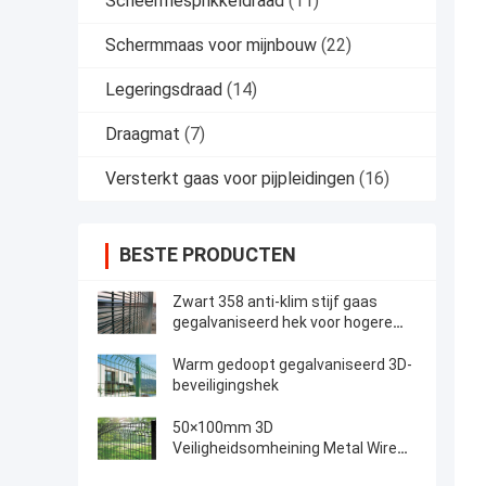
Scheermesprikkeldraad
(11)
Schermmaas voor mijnbouw
(22)
Legeringsdraad
(14)
Draagmat
(7)
Versterkt gaas voor pijpleidingen
(16)
BESTE PRODUCTEN
Zwart 358 anti-klim stijf gaas
gegalvaniseerd hek voor hogere
sterkte
Warm gedoopt gegalvaniseerd 3D-
beveiligingshek
50×100mm 3D
Veiligheidsomheining Metal Wire
Fence 5mm met Vierkante Post