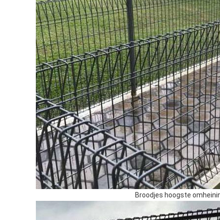
Broodjes hoogste
omheini