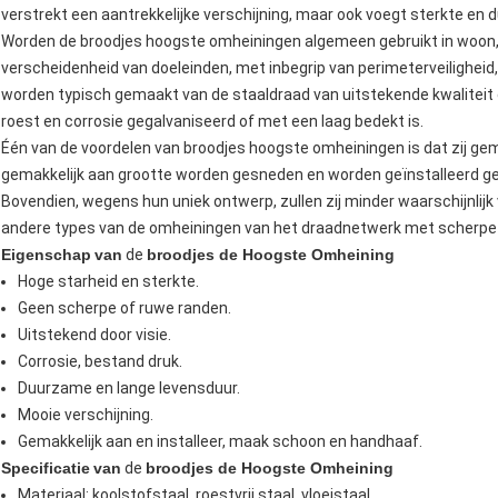
verstrekt een aantrekkelijke verschijning, maar ook voegt sterkte en
Worden de broodjes hoogste omheiningen algemeen gebruikt in woon,
verscheidenheid van doeleinden, met inbegrip van perimeterveiligheid, d
worden typisch gemaakt van de staaldraad van uitstekende kwalitei
roest en corrosie gegalvaniseerd of met een laag bedekt is.
Één van de voordelen van broodjes hoogste omheiningen is dat zij gemak
gemakkelijk aan grootte worden gesneden en worden geïnstalleerd 
Bovendien, wegens hun uniek ontwerp, zullen zij minder waarschijnli
andere types van de omheiningen van het draadnetwerk met scherpe
Eigenschap
van
de
broodjes de Hoogste Omheining
Hoge starheid en sterkte.
Geen scherpe of ruwe randen.
Uitstekend door visie.
Corrosie, bestand druk.
Duurzame en lange levensduur.
Mooie verschijning.
Gemakkelijk aan en installeer, maak schoon en handhaaf.
Specificatie
van
de
broodjes de Hoogste Omheining
Materiaal: koolstofstaal, roestvrij staal, vloeistaal.