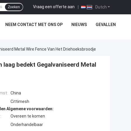
Vraag een offerte aan
|
Dutch
Zoeken
NEEM CONTACT MET ONS OP
NIEUWS
GEVALLEN
eerd Metal Wire Fence Van Het Driehoeksbroodje
aag bedekt Gegalvaniseerd Metal
mst:
China
Cittimesh
den Algemene voorwaarden:
:
Overeen te komen
Onderhandelbaar