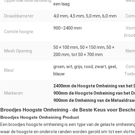
Oppervlaktebehandeling:
Mesh
een laag
Draaddiameter:
4,0 mm, 4,5 mm, 5,0 mm, 6,0 mm
Comi
900–2400 mm
Vorm
Comité hoogte:
brood
50 × 100 mm, 50 × 150 mm, 50 ×
Mesh Opening:
Klem
200 mm, tot 50 × 700 mm
groen, wit, grijs, rood, zwart, geel,
Com
Kleur:
blauw
Toeb
2400mm de Hoogste Omheining van het 
Markeren:
900mm de Hoogste Omheining van het D
900mm de Omheining van de Metaaldraa
Broodjes Hoogste Omheining - de Beste Keus voor Besch
Broodjes Hoogste Omheining Product
Een broodjes hoogste omheining is een type van de gelaste omheinin
waar de hoogste en onderste randen worden gerold om tot een vlotte, 