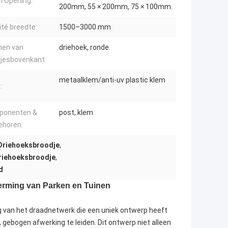
 Opening:
200mm, 55 × 200mm, 75 × 100mm.
té breedte:
1500–3000 mm
en van
driehoek, ronde.
jesbovenkant:
metaalklem/anti-uv plastic klem
:
ponenten &
post, klem
ehoren:
Driehoeksbroodje
,
riehoeksbroodje
,
d
erming van Parken en Tuinen
g van het draadnetwerk die een uniek ontwerp heeft
gebogen afwerking te leiden. Dit ontwerp niet alleen