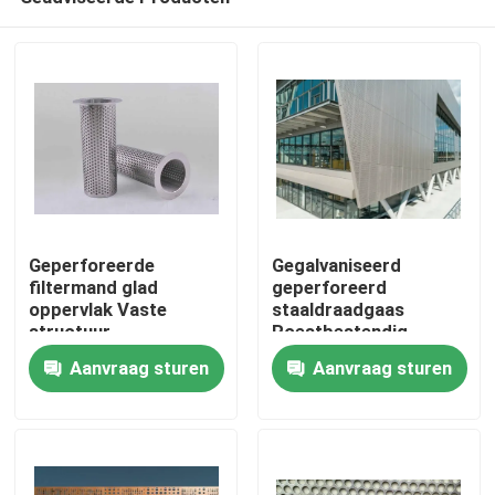
Geperforeerde
Gegalvaniseerd
filtermand glad
geperforeerd
oppervlak Vaste
staaldraadgaas
structuur
Roestbestendig
Huis
Duurzaam Materiaal
Aanvraag sturen
Aanvraag sturen
Perfect voor
Ventilatieschermen en
Producten
Constructie
Over ons