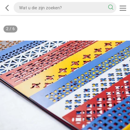
2
/
6