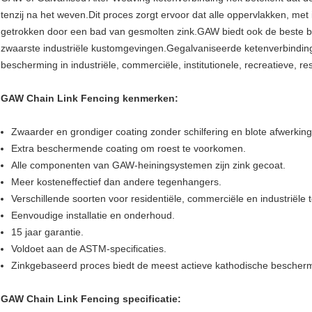
tenzij na het weven.Dit proces zorgt ervoor dat alle oppervlakken, me
getrokken door een bad van gesmolten zink.GAW biedt ook de beste be
zwaarste industriële kustomgevingen.Gegalvaniseerde ketenverbinding
bescherming in industriële, commerciële, institutionele, recreatieve, re
GAW Chain Link Fencing kenmerken:
Zwaarder en grondiger coating zonder schilfering en blote afwerking
Extra beschermende coating om roest te voorkomen.
Alle componenten van GAW-heiningsystemen zijn zink gecoat.
Meer kosteneffectief dan andere tegenhangers.
Verschillende soorten voor residentiële, commerciële en industriële
Eenvoudige installatie en onderhoud.
15 jaar garantie.
Voldoet aan de ASTM-specificaties.
Zinkgebaseerd proces biedt de meest actieve kathodische bescherm
GAW Chain Link Fencing specificatie: