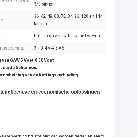
te van netwerk:
3/8 binnen
36, 42, 48, 60, 72, 84, 96, 120 en 144
e:
binnen
s:
hot-dip galvanisatie na het weven
ngsopening:
3 × 3, 4 × 4, 5 × 5
g van GAW 5 Voet X 50 Voet
,
iseerde Schermen
,
 omheining van de kettingsverbinding
steneffectieve en economische oplossingen
 ketenverbinding stof niet kan worden gegalvaniseerd,