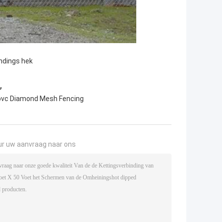
ndings hek
,
vc Diamond Mesh Fencing
ur uw aanvraag naar ons