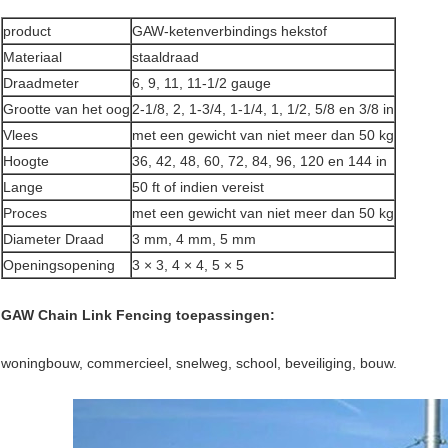
product
GAW-ketenverbindings hekstof
Materiaal
staaldraad
Draadmeter
6, 9, 11, 11-1/2 gauge
Grootte van het oog
2-1/8, 2, 1-3/4, 1-1/4, 1, 1/2, 5/8 en 3/8 in
Vlees
met een gewicht van niet meer dan 50 kg
Hoogte
36, 42, 48, 60, 72, 84, 96, 120 en 144 in
Lange
50 ft of indien vereist
Proces
met een gewicht van niet meer dan 50 kg
Diameter Draad
3 mm, 4 mm, 5 mm
Openingsopening
3 × 3, 4 × 4, 5 × 5
GAW Chain Link Fencing toepassingen:
woningbouw, commercieel, snelweg, school, beveiliging, bouw.