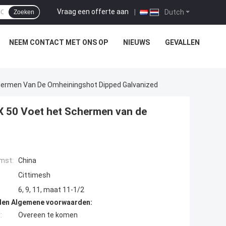
Vraag een offerte aan
|
Dutch
Zoeken
NEEM CONTACT MET ONS OP
NIEUWS
GEVALLEN
chermen Van De Omheiningshot Dipped Galvanized
X 50 Voet het Schermen van de
mst:
China
Cittimesh
6, 9, 11, maat 11-1/2
den Algemene voorwaarden:
:
Overeen te komen