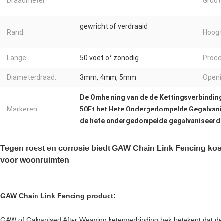
Draadmeter:
Groot
gewricht of verdraaid
Rand:
Hoogt
Lange:
50 voet of zonodig
Proce
Diameterdraad:
3mm, 4mm, 5mm
Openi
De Omheining van de de Kettingsverbindin
Markeren:
50Ft het Hete Ondergedompelde Gegalvan
de hete ondergedompelde gegalvaniseerde
Tegen roest en corrosie biedt GAW Chain Link Fencing ko
voor woonruimten
GAW Chain Link Fencing product:
GAW of Galvanised After Weaving ketenverbinding hek betekent dat de