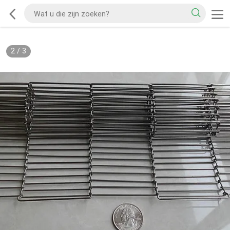
2
/
3