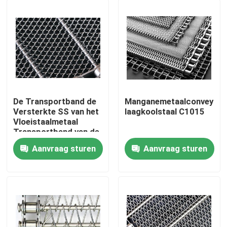
De Transportband de
Manganemetaalconveyor
Versterkte SS van het
laagkoolstaal C1015
Vloeistaalmetaal
Transportband van de
Kettingsverbinding
Aanvraag sturen
Aanvraag sturen
Huis
Producten
Over ons