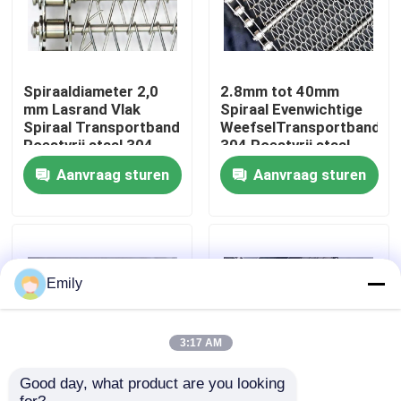
Fabriekstocht
Spiraaldiameter 2,0
2.8mm tot 40mm
Kwaliteitscontrole
mm Lasrand Vlak
Spiraal Evenwichtige
Spiraal Transportband
WeefselTransportband
Roestvrij staal 304
304 Roestvrij staal
Neem contact met ons op
Aanvraag sturen
Aanvraag sturen
Nieuws
Gevallen
Emily
Het uitgebreide Netwerk van de Metaaldraad
3:17 AM
Good day, what product are you looking 
Het geperforeerde Netwerk van de Metaaldraad