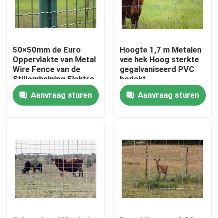
Fabriekstocht
50×50mm de Euro
Hoogte 1,7 m Metalen
Kwaliteitscontrole
Oppervlakte van Metal
vee hek Hoog sterkte
Wire Fence van de
gegalvaniseerd PVC
Stijlomheining Elektro
bedekt
Gegalvaniseerde
Neem contact met ons op
Aanvraag sturen
Aanvraag sturen
Nieuws
Gevallen
Het uitgebreide Netwerk van de Metaaldraad
Het geperforeerde Netwerk van de Metaaldraad