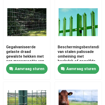
Gegalvaniseerde
Beschermingsbestendighe
gelaste draad
van stalen palissade
gewalste hekken met
omheining met
een maasgrootte van
hoekvlek of gegolfde
2-in x 4-in
vlek
Aanvraag sturen
Aanvraag sturen
Huis
Producten
Over ons