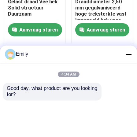
Gelast draad Vee hek
Draaddiameter 2,50
Solid structuur
mm gegalvaniseerd
Duurzaam
hoge treksterkte vast
Geweven draaddoek
knoopveld hek voor
landbouwplaatsen
Aanvraag sturen
Aanvraag sturen
Decoratief draadnetwerk
Emily
de omheining van de metaaldraad
Thuis
Ongeveer ons
Contacteer ons
Desktop Site
Sitemap
Privacy Policy
Gelast Draadnetwerk
4:34 AM
Good day, what product are you looking 
Kwaliteit
Het uitgebreide Netwerk van de
Het Netwerk van de metaalveiligheid
for?
Metaaldraad
China Fabriek.Copyright © 2026
HEBEI CITTI MESH CO.,LTD. All Rights Reserved.
MetaalTransportband
Het Netwerk van het filterscherm