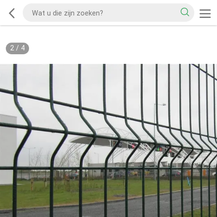
2
/
4