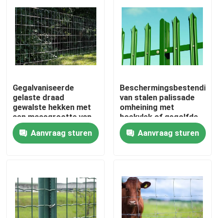
Gegalvaniseerde
Beschermingsbestendighe
gelaste draad
van stalen palissade
gewalste hekken met
omheining met
een maasgrootte van
hoekvlek of gegolfde
2-in x 4-in
vlek
Aanvraag sturen
Aanvraag sturen
Huis
Producten
Over ons