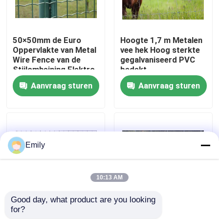
Fabriekstocht
50×50mm de Euro
Hoogte 1,7 m Metalen
Oppervlakte van Metal
vee hek Hoog sterkte
Kwaliteitscontrole
Wire Fence van de
gegalvaniseerd PVC
Stijlomheining Elektro
bedekt
Gegalvaniseerde
Aanvraag sturen
Aanvraag sturen
Neem contact met ons op
Nieuws
Emily
Gevallen
10:13 AM
Het uitgebreide Netwerk van de Metaaldraad
Good day, what product are you looking 
for?
Gelast draad Vee hek
Draaddiameter 2,50
Het geperforeerde Netwerk van de Metaaldraad