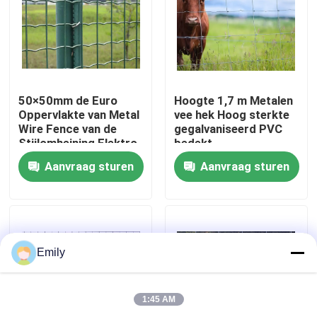
Fabriekstocht
Kwaliteitscontrole
50×50mm de Euro
Hoogte 1,7 m Metalen
Oppervlakte van Metal
vee hek Hoog sterkte
Wire Fence van de
gegalvaniseerd PVC
Neem contact met ons op
Stijlomheining Elektro
bedekt
Gegalvaniseerde
Aanvraag sturen
Aanvraag sturen
Nieuws
Gevallen
Emily
Het uitgebreide Netwerk van de Metaaldraad
1:45 AM
Het geperforeerde Netwerk van de Metaaldraad