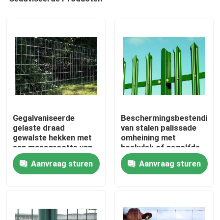
Gegalvaniseerde
Beschermingsbestendighe
gelaste draad
van stalen palissade
gewalste hekken met
omheining met
een maasgrootte van
hoekvlek of gegolfde
Huis
2-in x 4-in
vlek
Aanvraag sturen
Aanvraag sturen
Producten
Over ons