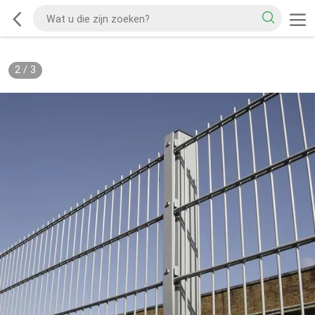
2
/
3