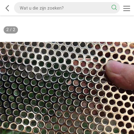
2
/
2