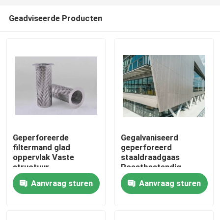
Geadviseerde Producten
Geperforeerde
Gegalvaniseerd
filtermand glad
geperforeerd
Huis
oppervlak Vaste
staaldraadgaas
structuur
Roestbestendig
Duurzaam Materiaal
Aanvraag sturen
Aanvraag sturen
Producten
Perfect voor
Ventilatieschermen en
Constructie
Over ons