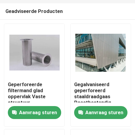
Geadviseerde Producten
Geperforeerde
Gegalvaniseerd
filtermand glad
geperforeerd
Huis
oppervlak Vaste
staaldraadgaas
structuur
Roestbestendig
Duurzaam Materiaal
Aanvraag sturen
Aanvraag sturen
Producten
Perfect voor
Ventilatieschermen en
Constructie
Over ons