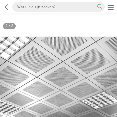
2
/
3