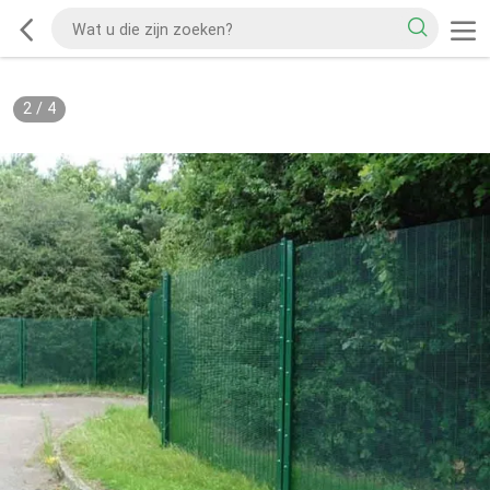
2
/
4