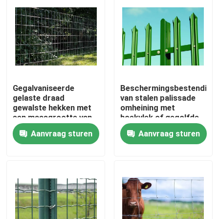
Gegalvaniseerde
Beschermingsbestendighe
gelaste draad
van stalen palissade
gewalste hekken met
omheining met
een maasgrootte van
hoekvlek of gegolfde
2-in x 4-in
vlek
Aanvraag sturen
Aanvraag sturen
Huis
Producten
Over ons