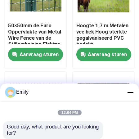
Fabriekstocht
50×50mm de Euro
Hoogte 1,7 m Metalen
Oppervlakte van Metal
vee hek Hoog sterkte
Kwaliteitscontrole
Wire Fence van de
gegalvaniseerd PVC
Stijlomheining Elektro
bedekt
Gegalvaniseerde
Aanvraag sturen
Aanvraag sturen
Neem contact met ons op
Nieuws
Emily
Gevallen
12:04 PM
Het uitgebreide Netwerk van de Metaaldraad
Good day, what product are you looking 
for?
Gelast draad Vee hek
Draaddiameter 2,50
Het geperforeerde Netwerk van de Metaaldraad