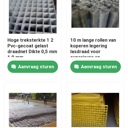
Hoge treksterkte 1 2
10 m lange rollen van
Pvc-gecoat gelast
koperen legering
draadnet Dikte 0,5 mm
lasdraad voor
1,0 mm
superieure en
consistente
Aanvraag sturen
Aanvraag sturen
lasprestaties
Huis
Producten
Over ons