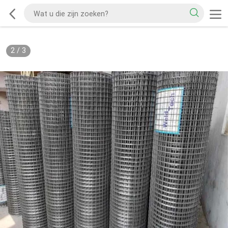
2
/
3