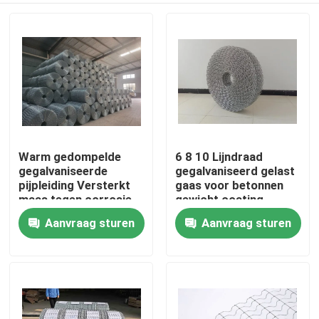
Warm gedompelde
6 8 10 Lijndraad
gegalvaniseerde
gegalvaniseerd gelast
pijpleiding Versterkt
gaas voor betonnen
maas tegen corrosie
gewicht coating
Zwaar werk
Aanvraag sturen
Aanvraag sturen
Huis
Producten
Over ons