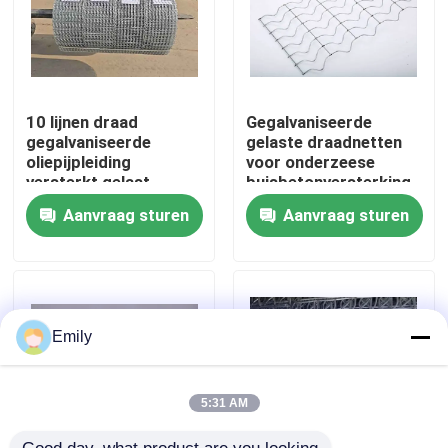
Fabriekstocht
Kwaliteitscontrole
10 lijnen draad
Gegalvaniseerde
gegalvaniseerde
gelaste draadnetten
oliepijpleiding
voor onderzeese
versterkt gelast
buisbetonversterking
Neem contact met ons op
draadnet voor
Aanvraag sturen
Aanvraag sturen
offshore
Nieuws
Gevallen
Emily
Het uitgebreide Netwerk van de Metaaldraad
5:31 AM
Het geperforeerde Netwerk van de Metaaldraad