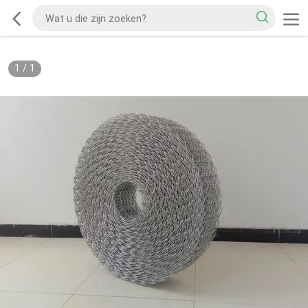
1
/
1