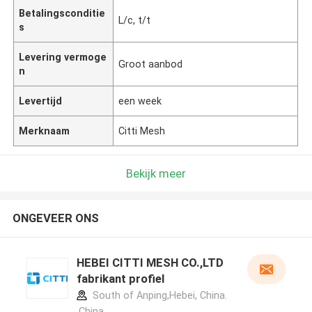
Betalingsconditie
L/c, t/t
s
Levering vermoge
Groot aanbod
n
Levertijd
een week
Merknaam
Citti Mesh
Bekijk meer
ONGEVEER ONS
HEBEI CITTI MESH CO.,LTD
fabrikant profiel
South of Anping,Hebei, China.
,China