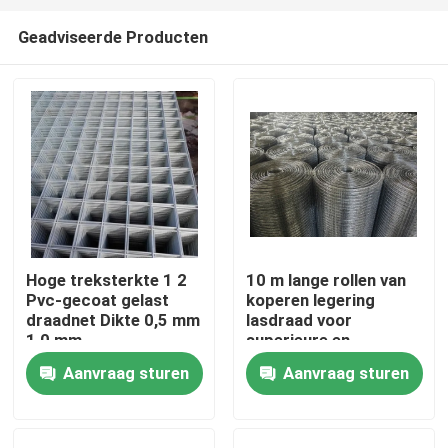
Geadviseerde Producten
Hoge treksterkte 1 2
10 m lange rollen van
Pvc-gecoat gelast
koperen legering
Huis
draadnet Dikte 0,5 mm
lasdraad voor
1,0 mm
superieure en
consistente
Aanvraag sturen
Aanvraag sturen
Producten
lasprestaties
Over ons