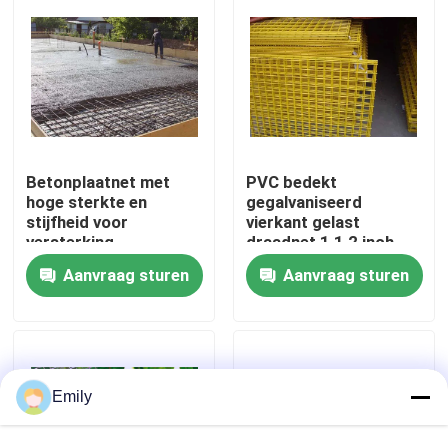
Fabriekstocht
Kwaliteitscontrole
Betonplaatnet met
PVC bedekt
Neem contact met ons op
hoge sterkte en
gegalvaniseerd
stijfheid voor
vierkant gelast
versterking
draadnet 1 1 2 inch
Nieuws
Aanvraag sturen
Aanvraag sturen
Gevallen
Het uitgebreide Netwerk van de Metaaldraad
Emily
Het geperforeerde Netwerk van de Metaaldraad