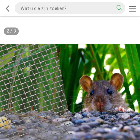
2
/
3