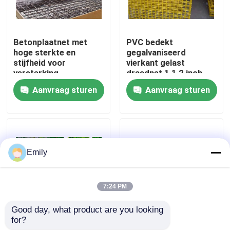
Fabriekstocht
Betonplaatnet met
PVC bedekt
hoge sterkte en
gegalvaniseerd
Kwaliteitscontrole
stijfheid voor
vierkant gelast
versterking
draadnet 1 1 2 inch
Aanvraag sturen
Aanvraag sturen
Neem contact met ons op
Nieuws
Emily
Gevallen
7:24 PM
Het uitgebreide Netwerk van de Metaaldraad
Good day, what product are you looking 
for?
Duurzaam
5m roll lengte gelast
Het geperforeerde Netwerk van de Metaaldraad