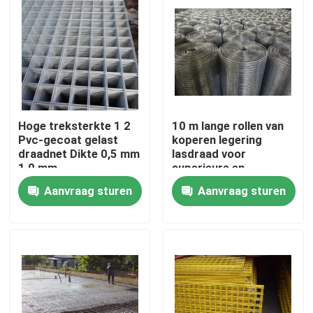
Hoge treksterkte 1 2
10 m lange rollen van
Pvc-gecoat gelast
koperen legering
draadnet Dikte 0,5 mm
lasdraad voor
1,0 mm
superieure en
consistente
Aanvraag sturen
Aanvraag sturen
lasprestaties
Huis
Producten
Over ons