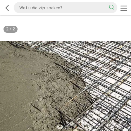
2
/
2