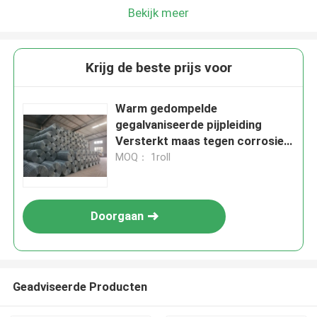
Bekijk meer
Krijg de beste prijs voor
Warm gedompelde
gegalvaniseerde pijpleiding
Versterkt maas tegen corrosie
Zwaar werk
MOQ： 1roll
Doorgaan
Geadviseerde Producten