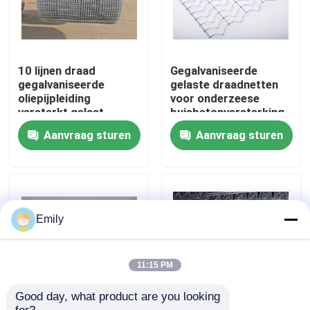
Fabriekstocht
10 lijnen draad
Gegalvaniseerde
Kwaliteitscontrole
gegalvaniseerde
gelaste draadnetten
oliepijpleiding
voor onderzeese
versterkt gelast
buisbetonversterking
draadnet voor
Neem contact met ons op
Aanvraag sturen
Aanvraag sturen
offshore
Nieuws
Gevallen
Emily
Het uitgebreide Netwerk van de Metaaldraad
11:15 PM
Good day, what product are you looking 
Het geperforeerde Netwerk van de Metaaldraad