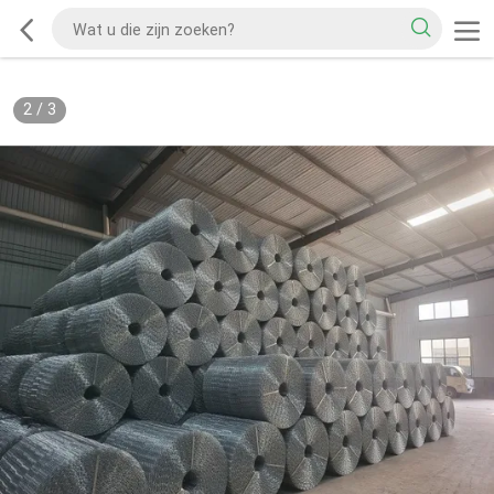
2
/
3