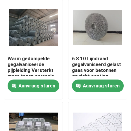
Warm gedompelde
6 8 10 Lijndraad
gegalvaniseerde
gegalvaniseerd gelast
pijpleiding Versterkt
gaas voor betonnen
maas tegen corrosie
gewicht coating
Zwaar werk
Aanvraag sturen
Aanvraag sturen
Huis
Producten
Over ons