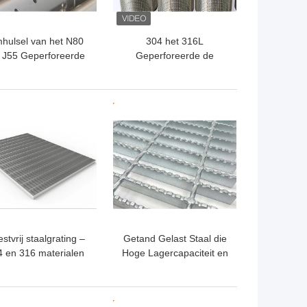
hulsel van het N80
304 het 316L
 J55 Geperforeerde
Geperforeerde de
Insluitende Pijp
Filterscherm Mesh High
perforeerde Water
Strength van de Roestvrij
goed
staalpijp
TE PRIJS
BESTE PRIJS
stvrij staalgrating –
Getand Gelast Staal die
 en 316 materialen
Hoge Lagercapaciteit en
voor Corrosieve
Hoge Veiligheid voor
Projecten
Industriële, Burgerlijke
en Commerciële