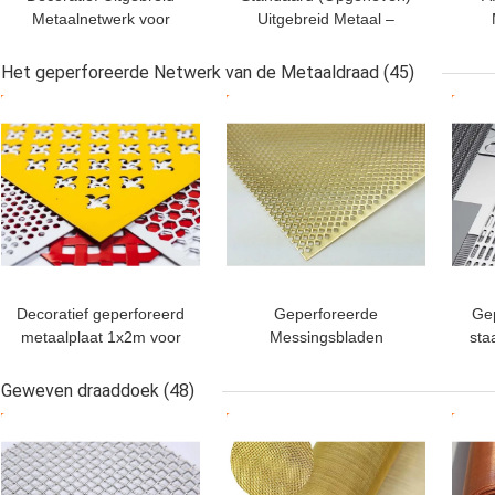
Metaalnetwerk voor
Uitgebreid Metaal –
Architecturaal en
Antislip en Grote
Fur
Industrieel
Corrosieweerstand
Ten
Het geperforeerde Netwerk van de Metaaldraad
(45)
Wac
BESTE PRIJS
BESTE PRIJS
BES
Decoratief geperforeerd
Geperforeerde
Gep
metaalplaat 1x2m voor
Messingsbladen
sta
de scheiding van het
Corrosiebestendig,
Ge
plafondgevel
Duurzaam en Esthetisch
Glan
Geweven draaddoek
(48)
voor Architectuur en
Dec
BESTE PRIJS
BESTE PRIJS
BES
Decoratie