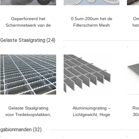
Geperforeerd het
0.5um-200um het de
Om
Schermnetwerk van de
Filterscherm Mesh
het
Schijffilter 10 – 635 Mesh
Stainless Steel 304 van
With Wrapped Edge
de bladschijf
Ge
Gelaste Staalgrating
(24)
BESTE PRIJS
BESTE PRIJS
BES
Gelaste Staalgrating
Aluminiumgrating –
Roe
voor Tredeloopvlakken,
Lichtgewicht, Hoge
304
Gangmanier, Platform en
Ladingscapaciteit en
Diverse Vloer
Sterkte voor Binnen en
gabionmanden
(32)
Openluchtdecoratie