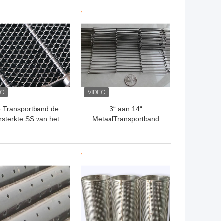
TE PRIJS
BESTE PRIJS
 Transportband de
3“ aan 14“
rsterkte SS van het
MetaalTransportband
Vloeistaalmetaal
Vlak Flex Wire Mesh
ansportband van de
Conveyor Belt
ettingsverbinding
TE PRIJS
BESTE PRIJS