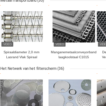
MetaalTransportband
(30)
Muggenwerend
BESTE PRIJS
BESTE PRIJS
BES
Spiraaldiameter 2,0 mm
Manganemetaalconveyorband
De
Lasrand Vlak Spiraal
laagkoolstaal C1015
Ve
Transportband Roestvrij
staal 304
Tr
Het Netwerk van het filterscherm
(36)
K
BESTE PRIJS
BESTE PRIJS
BES