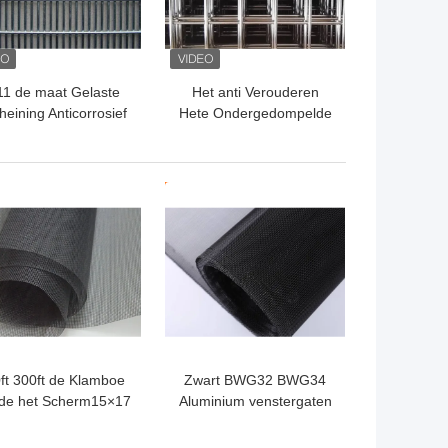
11 de maat Gelaste
Het anti Verouderen
eining Anticorrosief
Hete Ondergedompelde
 Rigidity And van de
Gegalvaniseerde
Draadveiligheid
Gelaste Draad Mesh Anti
Corrosion
TE PRIJS
BESTE PRIJS
ft 300ft de Klamboe
Zwart BWG32 BWG34
 de het Scherm15×17
Aluminium venstergaten
Glasvezel van het
voor muggenwering
Glasvezelvenster