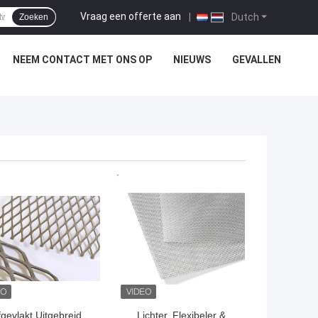
Vraag een offerte aan
|
Dutch
Zoeken
NEEM CONTACT MET ONS OP
NIEUWS
GEVALLEN
TE PRIJS
BESTE PRIJS
fgevlakt Uitgebreid
Lichter, Flexibeler &