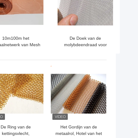
10m100m het
De Doek van de
aalnetwerk van Mesh
molybdeendraad voor
creen Plain Weave
Ruimtevaartkernenergieaardolie
Copper van de
Koperdraad
TE PRIJS
BESTE PRIJS
De Ring van de
Het Gordijn van de
kettingsvlecht,
metaalrol, Hotel van het