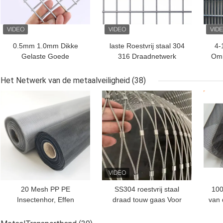
0.5mm 1.0mm Dikke
laste Roestvrij staal 304
4-
Gelaste Goede
316 Draadnetwerk
Omh
Anticorrosief van
0.6mm het Roestvrije
High
Draadmesh panel high
Gelaste Scherm
Het Netwerk van de metaalveiligheid
(38)
tensile strength
BESTE PRIJS
BESTE PRIJS
BES
20 Mesh PP PE
SS304 roestvrij staal
100
Insectenhor, Effen
draad touw gaas Voor
van
Geweven PP PE
observatieplatform
Vliegengaas
veiligheids hek