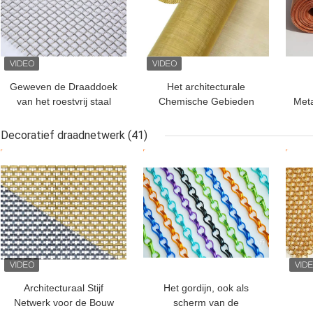
Geweven de Draaddoek
Het architecturale
van het roestvrij staal
Chemische Gebieden
Met
Duidelijke Weefsel voor
Geweven Netwerk van
S
Filter, de
de het Messingsdraad
Decoratief draadnetwerk
(41)
Vensterschermen
van de Draaddoek
BESTE PRIJS
BESTE PRIJS
BES
Decoratieve
Architecturaal Stijf
Het gordijn, ook als
Netwerk voor de Bouw
scherm van de