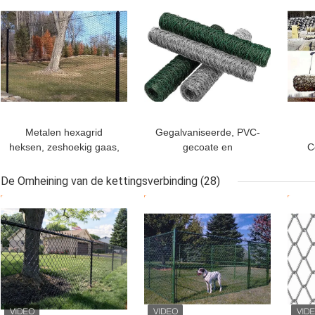
BESTE PRIJS
BESTE PRIJS
BES
Metalen hexagrid
Gegalvaniseerde, PVC-
heksen, zeshoekig gaas,
gecoate en
C
6 x 150 voet
roestvrijstalen
pluimveenetten
De Omheining van de kettingsverbinding
(28)
BESTE PRIJS
BESTE PRIJS
BES