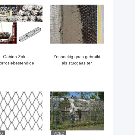
TE PRIJS
BESTE PRIJS
Gebouwen raspen
Gabion Zak -
Zeshoekig gaas gebruikt
orrosiebestendige
als stucgaas ter
Cilindrische Steen
versterking van dak en
Zandzak
muur
TE PRIJS
BESTE PRIJS