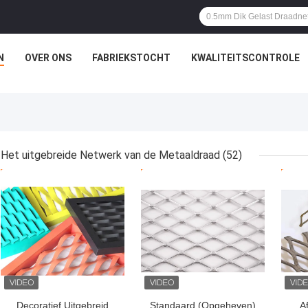
N
OVER ONS
FABRIEKSTOCHT
KWALITEITSCONTROLE
Het uitgebreide Netwerk van de Metaaldraad
(52)
BESTE PRIJS
BESTE PRIJS
BES
Decoratief Uitgebreid
Standaard (Opgeheven)
A