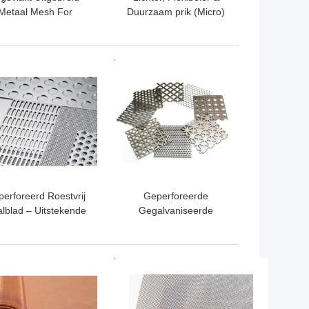
Metaal Mesh For
Duurzaam prik (Micro)
niture, die Bijlagen,
Uitgebreid Metaal –
toonstellingstribune,
hten, Barbecuegrill
TE PRIJS
BESTE PRIJS
beschermen
erforeerd Roestvrij
Geperforeerde
alblad – Uitstekende
Gegalvaniseerde
wichtscapaciteit en
Staalplaat – Ornament
s voor Architecturaal
Materiële
or en het Ventileren
Milieuvriendelijk en
TE PRIJS
BESTE PRIJS
Duurzaam