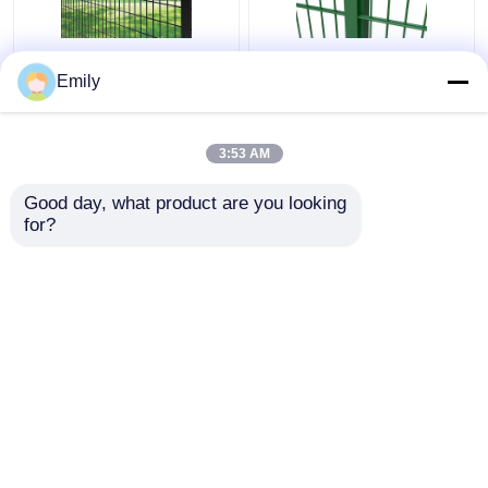
50×100mm 3D
Dubbeldraad hek 3000
Emily
Veiligheidsomheining
mm Breedte PVC
Metal Wire Fence 5mm
bedekt 6/5/6 mm
met Vierkante Post
Draad
3:53 AM
Beste prijs
Beste prijs
Good day, what product are you looking 
for?
Contacteer ons
Contacteer ons
Bekijk meer
Thuis
Ongeveer ons
Contacteer ons
Desktop Site
Sitemap
Privacy Policy