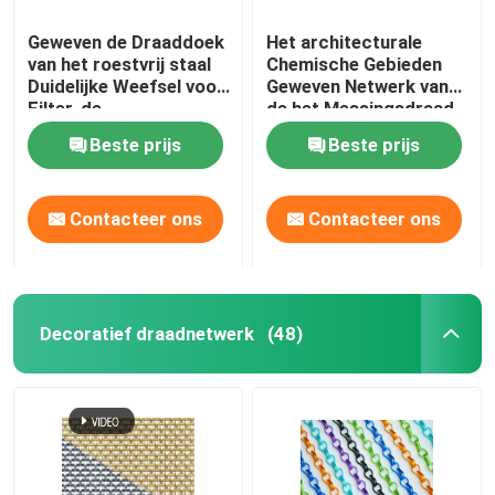
Geweven de Draaddoek
Het architecturale
van het roestvrij staal
Chemische Gebieden
Duidelijke Weefsel voor
Geweven Netwerk van
Filter, de
de het Messingsdraad
Vensterschermen
van de Draaddoek
Beste prijs
Beste prijs
Decoratieve
Contacteer ons
Contacteer ons
Decoratief draadnetwerk
(48)