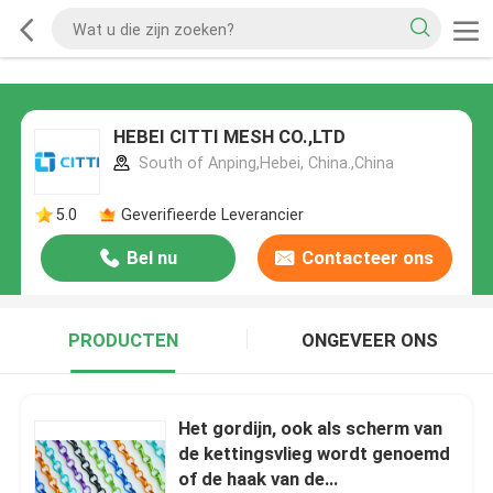
HEBEI CITTI MESH CO.,LTD
South of Anping,Hebei, China.,China
5.0
Geverifieerde Leverancier
Bel nu
Contacteer ons
PRODUCTEN
ONGEVEER ONS
Het gordijn, ook als scherm van
de kettingsvlieg wordt genoemd
of de haak van de