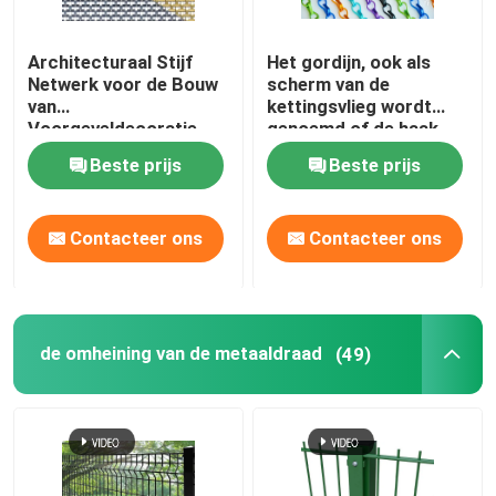
Architecturaal Stijf
Het gordijn, ook als
Netwerk voor de Bouw
scherm van de
van
kettingsvlieg wordt
Voorgeveldecoratie
genoemd of de haak
van de
Beste prijs
Beste prijs
kettingsverbinding
ketent gordijn,
geanodiseerd
Contacteer ons
Contacteer ons
aluminiummateriaal dat
de omheining van de metaaldraad
(49)