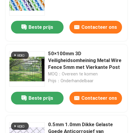
kettingsverbinding ketent
gordijn, geanodiseerd
aluminiummateriaal dat
Beste prijs
Contacteer ons
50×100mm 3D
Veiligheidsomheining Metal Wire
Fence 5mm met Vierkante Post
MOQ：Overeen te komen
Prijs：Onderhandelbaar
Beste prijs
Contacteer ons
0.5mm 1.0mm Dikke Gelaste
Goede Anticorrosief van