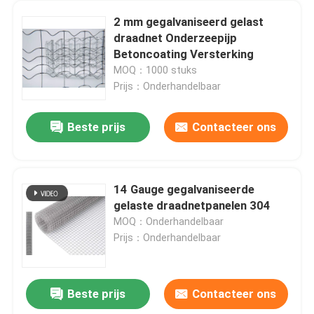
2 mm gegalvaniseerd gelast
draadnet Onderzeepijp
Betoncoating Versterking
MOQ：1000 stuks
Prijs：Onderhandelbaar
Beste prijs
Contacteer ons
14 Gauge gegalvaniseerde
gelaste draadnetpanelen 304
Huis
MOQ：Onderhandelbaar
Prijs：Onderhandelbaar
Producten
Beste prijs
Contacteer ons
De Transportband de Versterkte SS van het Vloeistaalmetaal Transportband van de Kettingsverbinding
Over ons