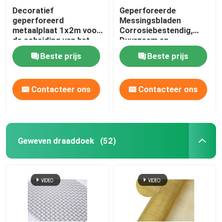
Decoratief
Geperforeerde
geperforeerd
Messingsbladen
Draagmat
metaalplaat 1x2m voor
Corrosiebestendig,
de scheiding van het
Duurzaam en
plafondgevel
Esthetisch voor
Versterkt gaas voor pijpleidingen
Beste prijs
Beste prijs
Architectuur en
Decoratie
Contacteer ons
Contacteer ons
Geweven draaddoek
(52)