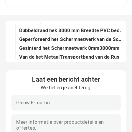
Dubbeldraad hek 3000 mm Breedte PVC bedekt 6/5/6 mm Draad
Geperforeerd het Schermnetwerk van de Schijffilter 10 – 635 Mesh With Wrapped Edge
Fabriekstocht
Gesinterd het Schermnetwerk 8mm3800mm van de Schijffilter Schijfdiameter
Van de het MetaalTransportband van de RustijzerTransportband de Zelfstandige Structuur
Kwaliteitscontrole
0.5um-200um het de Filterscherm Mesh Stainless Steel 304 van de bladschijf
Kies het Prikkeldraad van het Draaischeermes 1.8mm uit tot 3.0mm Draaddiameter
Neem contact met ons op
Het veelzijdige Koolstofstaal van de LadderTransportband en Gegalvaniseerd Staal
De spiraal perforeerde het Roestvrije Scherm van de Pijpfilter Mesh Drainage Wire Mesh
Architecturaal Spiraalvormig Netwerk voor Binnenlandse en Buitendecoratie
Nieuws
Laat een bericht achter
Metaalstoffendoek (het Metaalgordijn van de Lovertjedoek) - Ronde en Achthoeklovertje
We bellen je snel terug!
Het Gordijn van de metaalrol, Hotel van het Gordijn het Ideale Binnen Decoratieve Mesh For Your Home And van het Rolgordijn
Gevallen
304 het 316L Geperforeerde de Filterscherm Mesh High Strength van de Roestvrij staalpijp
1.4mm tot 2mm Dubbele Draaiprikkeldraad Gegalvaniseerde Oppervlakte
Het uitgebreide Netwerk van de Metaaldraad
Stofgelamineerd glas 6mm dikte voor architecturale decoratie
Het landschap laste 5mm Gabion Mandendraad Mesh Rock Retaining Wall
Het geperforeerde Netwerk van de Metaaldraad